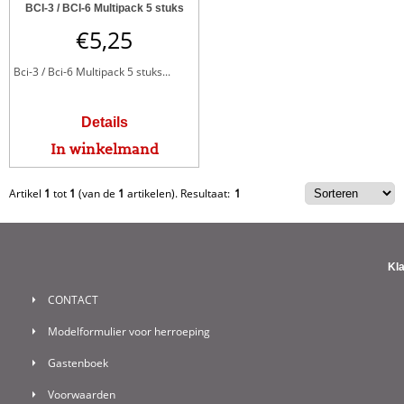
BCI-3 / BCI-6 Multipack 5 stuks
€
5,25
Bci-3 / Bci-6 Multipack 5 stuks...
Details
In winkelmand
Artikel
1
tot
1
(van de
1
artikelen).
Resultaat:
1
Kl
CONTACT
Modelformulier voor herroeping
Gastenboek
Voorwaarden