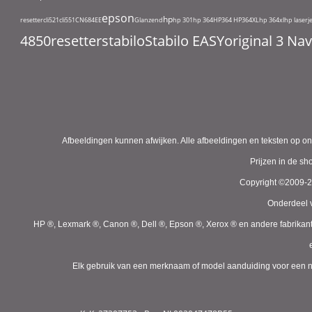
epson
hp
resetter
cli521
cli551
CN684EE
Glanzend
hp 301
hp 364
HP364
HP364XL
hp 364xl
hp laserj
4850
resetter
stabilo
Stabilo EASYoriginal 3 N
Afbeeldingen kunnen afwijken. Alle afbeeldingen en teksten op on
Prijzen in de s
Copyright ©2009-
Onderdeel v
HP ®, Lexmark ®, Canon ®, Dell ®, Epson ®, Xerox ® en andere fabrikan
Elk gebruik van een merknaam of model aanduiding voor een niet