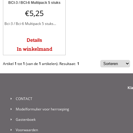
BCI-3 / BCI-6 Multipack 5 stuks
€
5,25
Bci-3 / Bci-6 Multipack 5 stuks...
Details
In winkelmand
Artikel
1
tot
1
(van de
1
artikelen).
Resultaat:
1
Kl
CONTACT
Modelformulier voor herroeping
Gastenboek
Voorwaarden