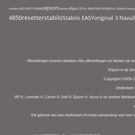
epson
hp
resetter
cli521
cli551
CN684EE
Glanzend
hp 301
hp 364
HP364
HP364XL
hp 364xl
hp laserj
4850
resetter
stabilo
Stabilo EASYoriginal 3 Nav
Afbeeldingen kunnen afwijken. Alle afbeeldingen en teksten op on
Prijzen in de s
Copyright ©2009-
Onderdeel v
HP ®, Lexmark ®, Canon ®, Dell ®, Epson ®, Xerox ® en andere fabrikan
Elk gebruik van een merknaam of model aanduiding voor een niet