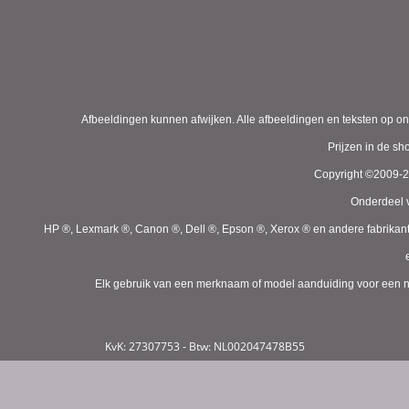
Afbeeldingen kunnen afwijken. Alle afbeeldingen en teksten op on
Prijzen in de s
Copyright ©2009-
Onderdeel v
HP ®, Lexmark ®, Canon ®, Dell ®, Epson ®, Xerox ® en andere fabrikan
Elk gebruik van een merknaam of model aanduiding voor een niet
KvK: 27307753 - Btw: NL002047478B55