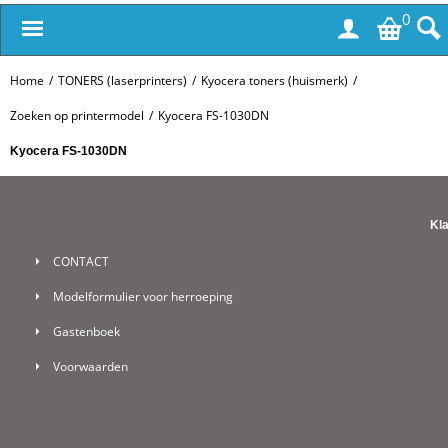
0
Home
/
TONERS (laserprinters)
/
Kyocera toners (huismerk)
/
Zoeken op printermodel
/
Kyocera FS-1030DN
Kyocera FS-1030DN
Kl
CONTACT
Modelformulier voor herroeping
Gastenboek
Voorwaarden