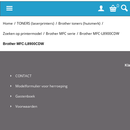
0
Home
/
TONERS (laserprinters)
/
Brother toners (huismerk)
/
Zoeken op printermodel
/
Brother MFC serie
/
Brother MFC-L8900CDW
Brother MFC-L8900CDW
Kl
CONTACT
Modelformulier voor herroeping
Gastenboek
Voorwaarden