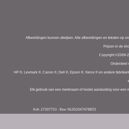
Afbeeldingen kunnen afwijken. Alle afbeeldingen en teksten op on
Prijzen in de s
Copyright ©2009-
Onderdeel v
HP ®, Lexmark ®, Canon ®, Dell ®, Epson ®, Xerox ® en andere fabrikan
Elk gebruik van een merknaam of model aanduiding voor een niet
KvK: 27307753 - Btw: NL002047478B55