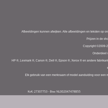
Afbeeldingen kunnen afwijken. Alle afbeeldingen en teksten op on
Prijzen in de s
Copyright ©2009-
Onderdeel v
HP ®, Lexmark ®, Canon ®, Dell ®, Epson ®, Xerox ® en andere fabrikan
Elk gebruik van een merknaam of model aanduiding voor een niet
KvK: 27307753 - Btw: NL002047478B55