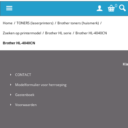
0
Home
/
TONERS (laserprinters)
/
Brother toners (huismerk)
/
Zoeken op printermodel
/
Brother HL serie
/
Brother HL-4040CN
Brother HL-4040CN
Kl
CONTACT
Modelformulier voor herroeping
Gastenboek
Voorwaarden