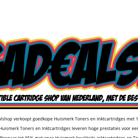
shop verkoopt goedkope Huismerk Toners en Inktcartridges met 
uismerk Toners en Inktcartridges leveren hoge prestaties voor een
Bespaar tot 95% met onze Huismerk kwaliteits inktcartridges en T