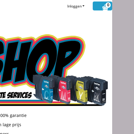
0
Inloggen
100% garantie
 lage prijs
oners