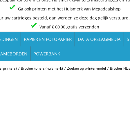
Ga ook printen met het Huismerk van Megadealshop
ur uw cartridges besteld, dan worden ze deze dag gelijk verstuurd.
Vanaf € 60,00 gratis verzenden
EDINGEN
PAPIER EN FOTOPAPIER
DATA OPSLAGMEDIA
S
LAMEBORDEN
POWERBANK
rprinters)
/
Brother toners (huismerk)
/
Zoeken op printermodel
/
Brother HL s