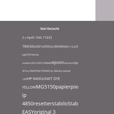
Veel Gezocht
2 x Hp45
16XL T1633
18xl
932xl
300xl
301xl
350
364
364xl
550
363
511
526
711
951
1295
1631
180
pgi
ch561ee
chip
epson
hp
resetter
cli521
cli551
CN684EE
Glanzend
hp
301
hp 364
HP364
HP364XL
hp 364xl
hp laserjet
HP NAVULINKT DYE
1200
MG5150
papier
pixma
YELLOW
ip
4850
resetter
stabilo
Stabilo
EASYoriginal 3