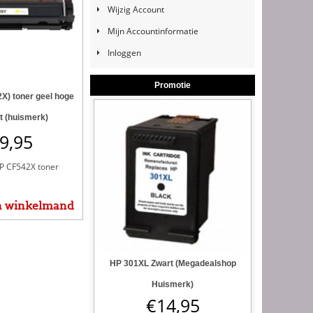
Wijzig Account
Mijn Accountinformatie
Inloggen
Promotie
X) toner geel hoge
t (huismerk)
9,95
P CF542X toner
n winkelmand
HP 301XL Zwart (Megadealshop
Huismerk)
€
14,95