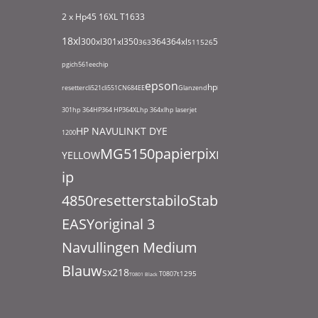
2 x Hp45
16XL T1633
18xl
932xl
300xl
301xl
350
364
364xl
550
363
511
526
711
951
1295
1631
180
pgi
ch561ee
chip
epson
hp
resetter
cli521
cli551
CN684EE
Glanzend
hp
301
hp 364
HP364
HP364XL
hp 364xl
hp laserjet
HP NAVULINKT DYE
1200
MG5150
papier
pixma
YELLOW
ip
4850
resetter
stabilo
Stabilo
EASYoriginal 3
Navullingen Medium
Blauw
sx218
t1295
T0807
T0801 Black