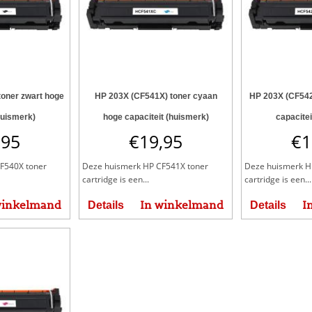
toner zwart hoge
HP 203X (CF541X) toner cyaan
HP 203X (CF542
huismerk)
hoge capaciteit (huismerk)
capacitei
,95
€
19,95
€
1
F540X toner
Deze huismerk HP CF541X toner
Deze huismerk H
cartridge is een...
cartridge is een...
winkelmand
In winkelmand
I
Details
Details