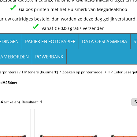
Ga ook printen met het Huismerk van Megadealshop
ur uw cartridges besteld, dan worden ze deze dag gelijk verstuurd.
Vanaf € 60,00 gratis verzenden
EDINGEN
PAPIER EN FOTOPAPIER
DATA OPSLAGMEDIA
S
LAMEBORDEN
POWERBANK
rprinters)
/
HP toners (huismerk)
/
Zoeken op printermodel
/
HP Color Laserj
ro M254nw
e
4
artikelen).
Resultaat:
1