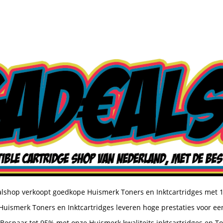
shop verkoopt goedkope Huismerk Toners en Inktcartridges met 
uismerk Toners en Inktcartridges leveren hoge prestaties voor een
Bespaar tot 95% met onze Huismerk kwaliteits inktcartridges en T