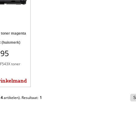
 toner magenta
t (huismerk)
,95
F543X toner
winkelmand
e
4
artikelen).
Resultaat:
1