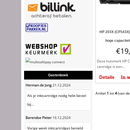
HP 203X (CF543X)
hoge capacitei
€
19
Deze huismerk HP C
cartridge is een...
Gastenboek
In 
Details
Herman de Jong
21.12.2024
Artikel
1
tot
4
(van d
Als je inktcartridge nodig hebt bestel
bij...
Barendse Pieter
16.12.2024
Vorige week inktcartridges besteld