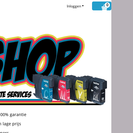
0
Inloggen
100% garantie
 lage prijs
oners