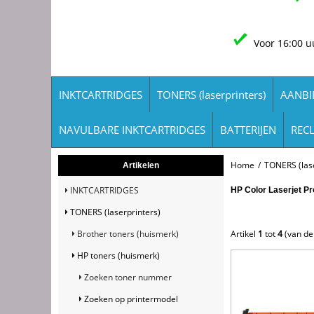
Voor 16:00 u
INKTCARTRIDGES
TONERS (laserprinters)
AANBI
NAVULBARE INKTCARTRIDGES
BATTERIJEN
REC
Home
/
TONERS (lase
Artikelen
INKTCARTRIDGES
HP Color Laserjet P
TONERS (laserprinters)
Brother toners (huismerk)
Artikel
1
tot
4
(van d
HP toners (huismerk)
Zoeken toner nummer
Zoeken op printermodel