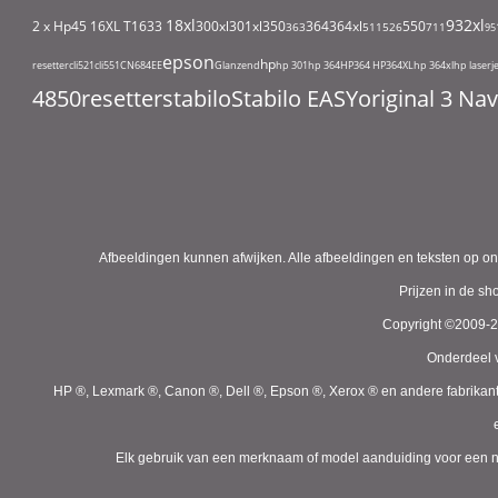
18xl
932xl
2 x Hp45
16XL T1633
300xl
301xl
350
364
364xl
550
363
511
526
711
95
epson
hp
resetter
cli521
cli551
CN684EE
Glanzend
hp 301
hp 364
HP364
HP364XL
hp 364xl
hp laserj
4850
resetter
stabilo
Stabilo EASYoriginal 3 N
Afbeeldingen kunnen afwijken. Alle afbeeldingen en teksten op on
Prijzen in de s
Copyright ©2009-
Onderdeel v
HP ®, Lexmark ®, Canon ®, Dell ®, Epson ®, Xerox ® en andere fabrikan
Elk gebruik van een merknaam of model aanduiding voor een niet