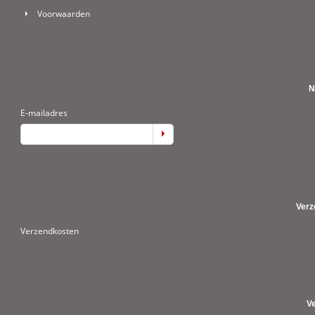
Voorwaarden
N
E-mailadres
Verz
Verzendkosten
V