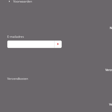
Voorwaarden
N
E-mailadres
Verz
Verzendkosten
V