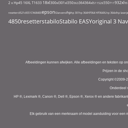
18xl
932xl
2 x Hp45
16XL T1633
300xl
301xl
350
364
364xl
550
363
511
526
711
95
epson
hp
resetter
cli521
cli551
CN684EE
Glanzend
hp 301
hp 364
HP364
HP364XL
hp 364xl
hp laserj
4850
resetter
stabilo
Stabilo EASYoriginal 3 N
Afbeeldingen kunnen afwijken. Alle afbeeldingen en teksten op on
Prijzen in de s
Copyright ©2009-
Onderdeel v
HP ®, Lexmark ®, Canon ®, Dell ®, Epson ®, Xerox ® en andere fabrikan
Elk gebruik van een merknaam of model aanduiding voor een niet