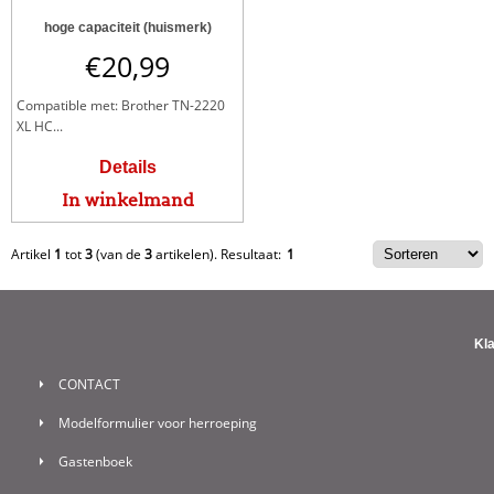
hoge capaciteit (huismerk)
€
20,99
Compatible met: Brother TN-2220
XL HC...
Details
In winkelmand
Artikel
1
tot
3
(van de
3
artikelen).
Resultaat:
1
Kl
CONTACT
Modelformulier voor herroeping
Gastenboek