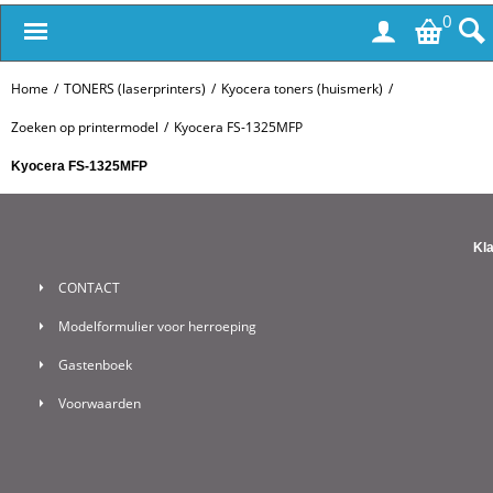
0
Home
/
TONERS (laserprinters)
/
Kyocera toners (huismerk)
/
Zoeken op printermodel
/
Kyocera FS-1325MFP
Kyocera FS-1325MFP
Kl
CONTACT
Modelformulier voor herroeping
Gastenboek
Voorwaarden