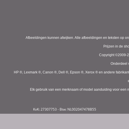
Afbeeldingen kunnen afwijken. Alle afbeeldingen en teksten op on
Prijzen in de s
Copyright ©2009-
Onderdeel v
HP ®, Lexmark ®, Canon ®, Dell ®, Epson ®, Xerox ® en andere fabrikan
Elk gebruik van een merknaam of model aanduiding voor een niet
KvK: 27307753 - Btw: NL002047478B55