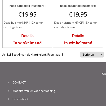
hoge capaciteit (huismerk)
hoge capaciteit (huismerk)
€
19,95
€
19,95
Deze huismerk HP 412X toner
Deze huismerk HP CF413X toner
cartridge is een...
cartridge is een...
Details
Details
In winkelmand
In winkelmand
Artikel
1
tot
4
(van de
4
artikelen).
Resultaat:
1
Kl
CONTACT
Modelformulier voor herroeping
Gastenboek