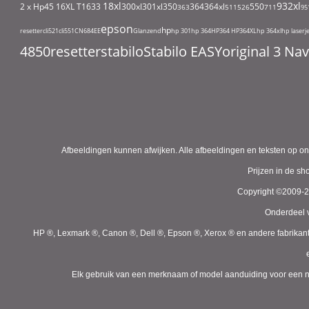
18xl
932xl
2 x Hp45
16XL T1633
300xl
301xl
350
364
364xl
550
363
511
526
711
95
epson
hp
resetter
cli521
cli551
CN684EE
Glanzend
hp 301
hp 364
HP364
HP364XL
hp 364xl
hp laserj
4850
resetter
stabilo
Stabilo EASYoriginal 3 N
Afbeeldingen kunnen afwijken. Alle afbeeldingen en teksten op on
Prijzen in de s
Copyright ©2009-
Onderdeel v
HP ®, Lexmark ®, Canon ®, Dell ®, Epson ®, Xerox ® en andere fabrikan
Elk gebruik van een merknaam of model aanduiding voor een niet