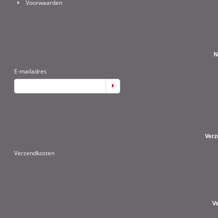
Voorwaarden
N
E-mailadres
Verz
Verzendkosten
V