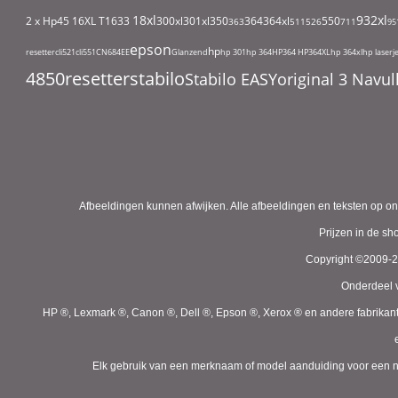
18xl
932xl
2 x Hp45
16XL T1633
300xl
301xl
350
364
364xl
550
363
511
526
711
95
epson
hp
resetter
cli521
cli551
CN684EE
Glanzend
hp 301
hp 364
HP364
HP364XL
hp 364xl
hp laserj
4850
resetter
stabilo
Stabilo EASYoriginal 3 Nav
Afbeeldingen kunnen afwijken. Alle afbeeldingen en teksten op on
Prijzen in de s
Copyright ©2009-
Onderdeel v
HP ®, Lexmark ®, Canon ®, Dell ®, Epson ®, Xerox ® en andere fabrikan
Elk gebruik van een merknaam of model aanduiding voor een niet