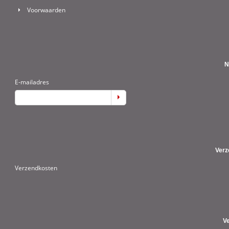
Voorwaarden
N
E-mailadres
Verz
Verzendkosten
V