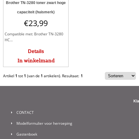
Brother TN-3280 toner zwart hoge
capaciteit (huismerk)
€
23,99
Compatible met: Brother TN-3280
HC...
Details
In winkelmand
Artikel
1
tot
1
(van de
1
artikelen).
Resultaat:
1
Kl
CONTACT
Modelformulier voor herroeping
Gastenboek