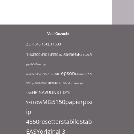
Veel Gezocht
2 x Hp45
16XL T1633
18xl
932xl
300xl
301xl
350
364
364xl
550
363
511
526
711
951
1295
1631
180
pgi
ch561ee
chip
epson
hp
resetter
cli521
cli551
CN684EE
Glanzend
hp
301
hp 364
HP364
HP364XL
hp 364xl
hp laserjet
HP NAVULINKT DYE
1200
MG5150
papier
pixma
YELLOW
ip
4850
resetter
stabilo
Stabilo
EASYoriginal 3