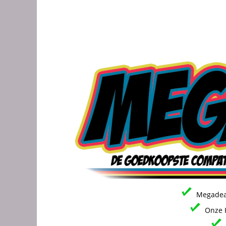
Megadeal
Onze H