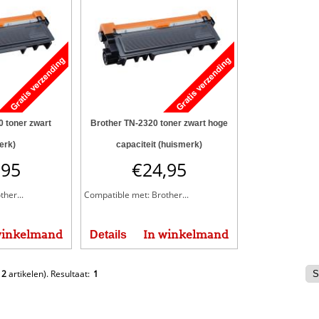
 toner zwart
Brother TN-2320 toner zwart hoge
erk)
capaciteit (huismerk)
,95
€
24,95
her...
Compatible met: Brother...
winkelmand
In winkelmand
Details
e
2
artikelen).
Resultaat:
1