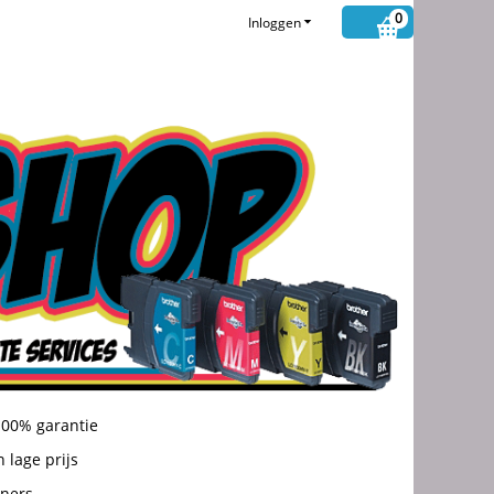
0
Inloggen
100% garantie
 lage prijs
oners