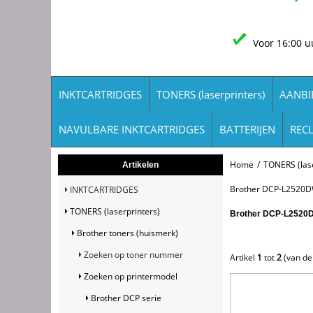
Voor 16:00 u
INKTCARTRIDGES
TONERS (laserprinters)
AANBI
NAVULBARE INKTCARTRIDGES
BATTERIJEN
REC
Home
/
TONERS (lase
Artikelen
Brother DCP-L2520
INKTCARTRIDGES
TONERS (laserprinters)
Brother DCP-L2520
Brother toners (huismerk)
Zoeken op toner nummer
Artikel
1
tot
2
(van d
Zoeken op printermodel
Brother DCP serie