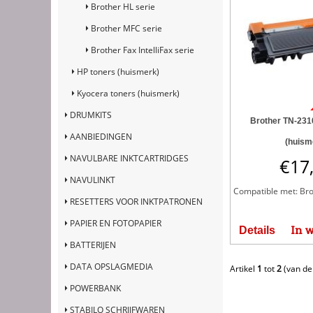
Brother HL serie
Brother MFC serie
Brother Fax IntelliFax serie
HP toners (huismerk)
Kyocera toners (huismerk)
DRUMKITS
Brother TN-2310
AANBIEDINGEN
(huism
NAVULBARE INKTCARTRIDGES
€
17
NAVULINKT
Compatible met: Brot
RESETTERS VOOR INKTPATRONEN
PAPIER EN FOTOPAPIER
In 
Details
BATTERIJEN
DATA OPSLAGMEDIA
Artikel
1
tot
2
(van d
POWERBANK
STABILO SCHRIJFWAREN