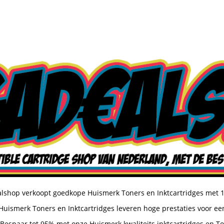
shop verkoopt goedkope Huismerk Toners en Inktcartridges met 
uismerk Toners en Inktcartridges leveren hoge prestaties voor een
Bespaar tot 95% met onze Huismerk kwaliteits inktcartridges en T