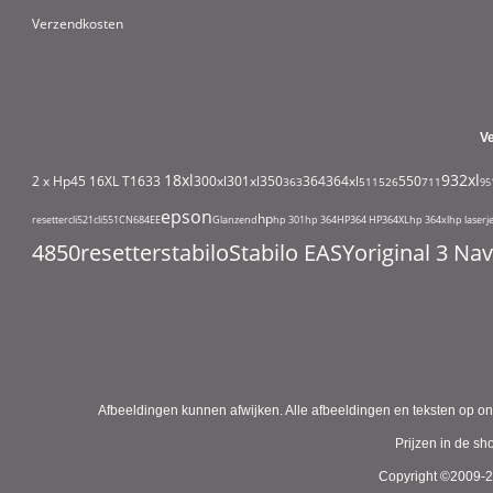
Verzendkosten
V
18xl
932xl
2 x Hp45
16XL T1633
300xl
301xl
350
364
364xl
550
363
511
526
711
95
epson
hp
resetter
cli521
cli551
CN684EE
Glanzend
hp 301
hp 364
HP364
HP364XL
hp 364xl
hp laserj
4850
resetter
stabilo
Stabilo EASYoriginal 3 N
Afbeeldingen kunnen afwijken. Alle afbeeldingen en teksten op on
Prijzen in de s
Copyright ©2009-