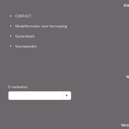
Kl
CONTACT
Modelformulier voor herroeping
Gastenboek
Voorwaarden
N
E-mailadres
Verz