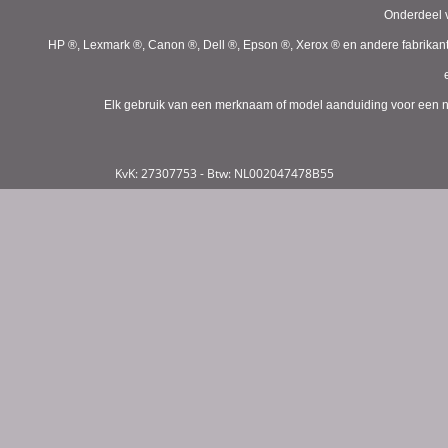
Onderdeel v
HP ®, Lexmark ®, Canon ®, Dell ®, Epson ®, Xerox ® en andere fabrikan
Elk gebruik van een merknaam of model aanduiding voor een niet
KvK: 27307753 - Btw: NL002047478B55