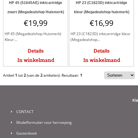
HP 45 (51645AE) inktcartridge
HP 23 (C1823D) inktcartridge
zwart (Megadealshop Huismerk)
kleur (Megadealshop huismerk)
€
19,99
€
16,99
HP 45 (Megadealshop Huismerk)
HP 23 (C1823D) inktcartridge kleur
Kleur:...
(Megadealshop...
Details
Details
In winkelmand
In winkelmand
Artikel
1
tot
2
(van de
2
artikelen).
Resultaat:
1
Kl
CONTACT
Modelformulier voor herroeping
Gastenboek