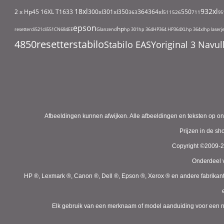
18xl
932xl
2 x Hp45
16XL T1633
300xl
301xl
350
364
364xl
550
363
511
526
711
95
epson
hp
resetter
cli521
cli551
CN684EE
Glanzend
hp 301
hp 364
HP364
HP364XL
hp 364xl
hp laserj
4850
resetter
stabilo
Stabilo EASYoriginal 3 Nav
Afbeeldingen kunnen afwijken. Alle afbeeldingen en teksten op on
Prijzen in de s
Copyright ©2009-
Onderdeel v
HP ®, Lexmark ®, Canon ®, Dell ®, Epson ®, Xerox ® en andere fabrikan
Elk gebruik van een merknaam of model aanduiding voor een niet