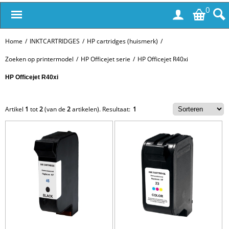
0
Home
/
INKTCARTRIDGES
/
HP cartridges (huismerk)
/
Zoeken op printermodel
/
HP Officejet serie
/
HP Officejet R40xi
HP Officejet R40xi
Artikel
1
tot
2
(van de
2
artikelen).
Resultaat:
1