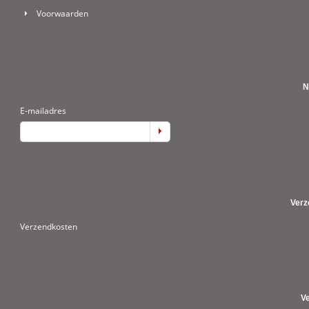
Voorwaarden
N
E-mailadres
Verz
Verzendkosten
V