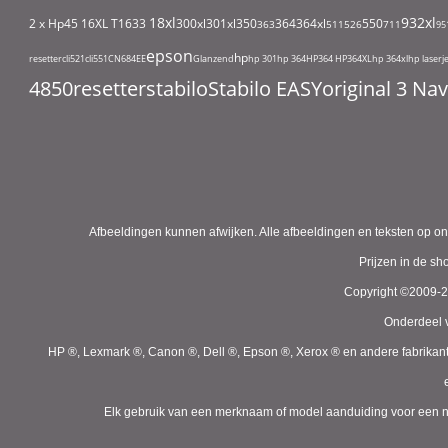
18xl
932xl
2 x Hp45
16XL T1633
300xl
301xl
350
364
364xl
550
363
511
526
711
95
epson
hp
resetter
cli521
cli551
CN684EE
Glanzend
hp 301
hp 364
HP364
HP364XL
hp 364xl
hp laserj
4850
resetter
stabilo
Stabilo EASYoriginal 3 N
Afbeeldingen kunnen afwijken. Alle afbeeldingen en teksten op on
Prijzen in de s
Copyright ©2009-
Onderdeel v
HP ®, Lexmark ®, Canon ®, Dell ®, Epson ®, Xerox ® en andere fabrikan
Elk gebruik van een merknaam of model aanduiding voor een niet