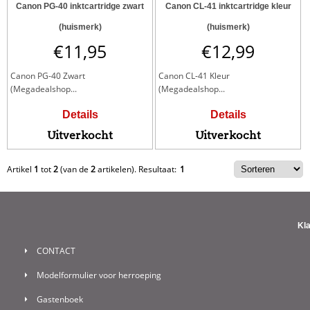
Canon PG-40 inktcartridge zwart
Canon CL-41 inktcartridge kleur
(huismerk)
(huismerk)
€
11,95
€
12,99
Canon PG-40 Zwart
Canon CL-41 Kleur
(Megadealshop...
(Megadealshop...
Details
Details
Uitverkocht
Uitverkocht
Artikel
1
tot
2
(van de
2
artikelen).
Resultaat:
1
Kl
CONTACT
Modelformulier voor herroeping
Gastenboek