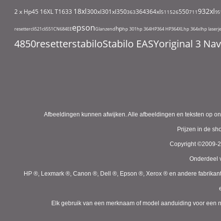
18xl
932xl
2 x Hp45
16XL T1633
300xl
301xl
350
364
364xl
550
363
511
526
711
95
epson
hp
resetter
cli521
cli551
CN684EE
Glanzend
hp 301
hp 364
HP364
HP364XL
hp 364xl
hp laserj
4850
resetter
stabilo
Stabilo EASYoriginal 3 N
Afbeeldingen kunnen afwijken. Alle afbeeldingen en teksten op on
Prijzen in de s
Copyright ©2009-
Onderdeel v
HP ®, Lexmark ®, Canon ®, Dell ®, Epson ®, Xerox ® en andere fabrikan
Elk gebruik van een merknaam of model aanduiding voor een niet