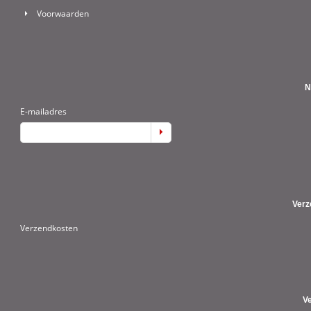
Voorwaarden
N
E-mailadres
Verz
Verzendkosten
V