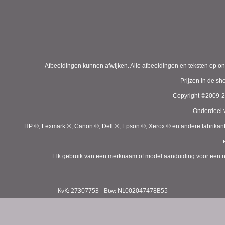
Afbeeldingen kunnen afwijken. Alle afbeeldingen en teksten op on
Prijzen in de s
Copyright ©2009-
Onderdeel v
HP ®, Lexmark ®, Canon ®, Dell ®, Epson ®, Xerox ® en andere fabrikan
Elk gebruik van een merknaam of model aanduiding voor een niet
KvK: 27307753 - Btw: NL002047478B55