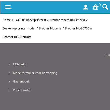
0
Home
/
TONERS (laserprinters)
/
Brother toners (huismerk)
/
Zoeken op printermodel
/
Brother HL serie
/
Brother HL-3070CW
Brother HL-3070CW
Kl
CONTACT
Modelformulier voor herroeping
Gastenboek
Voorwaarden