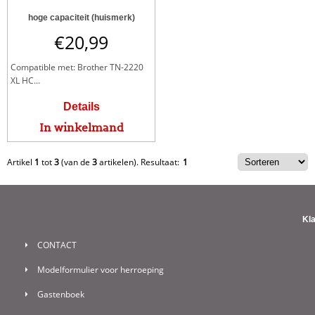
hoge capaciteit (huismerk)
€
20,99
Compatible met: Brother TN-2220
XL HC...
Details
In winkelmand
Artikel
1
tot
3
(van de
3
artikelen).
Resultaat:
1
Kl
CONTACT
Modelformulier voor herroeping
Gastenboek