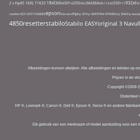
18xl
932xl
2 x Hp45
16XL T1633
300xl
301xl
350
364
364xl
550
363
511
526
711
95
epson
hp
resetter
cli521
cli551
CN684EE
Glanzend
hp 301
hp 364
HP364
HP364XL
hp 364xl
hp laserj
4850
resetter
stabilo
Stabilo EASYoriginal 3 Nav
Afbeeldingen kunnen afwijken. Alle afbeeldingen en teksten op on
Prijzen in de s
Copyright ©2009-
Onderdeel v
HP ®, Lexmark ®, Canon ®, Dell ®, Epson ®, Xerox ® en andere fabrikan
Elk gebruik van een merknaam of model aanduiding voor een niet