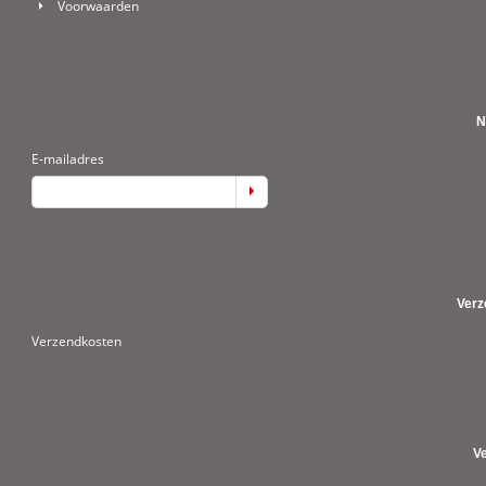
Voorwaarden
N
E-mailadres
Verz
Verzendkosten
V