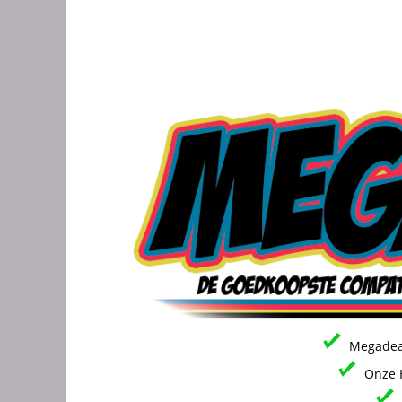
Megadeal
Onze H