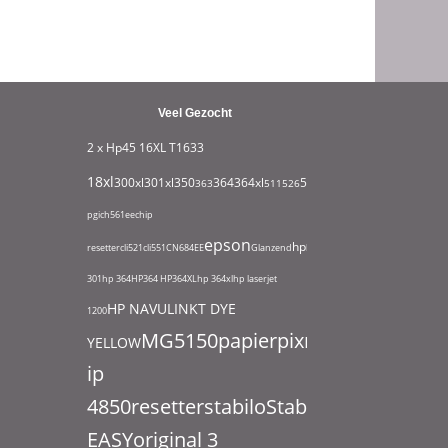
Veel Gezocht
2 x Hp45
16XL T1633
18xl
932xl
300xl
301xl
350
364
364xl
550
363
511
526
711
951
1295
1631
180
pgi
ch561ee
chip
epson
hp
resetter
cli521
cli551
CN684EE
Glanzend
hp
301
hp 364
HP364
HP364XL
hp 364xl
hp laserjet
HP NAVULINKT DYE
1200
MG5150
papier
pixma
YELLOW
ip
4850
resetter
stabilo
Stabilo
EASYoriginal 3