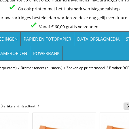
Ga ook printen met het Huismerk van Megadealshop
ur uw cartridges besteld, dan worden ze deze dag gelijk verstuurd.
Vanaf € 60,00 gratis verzenden
EDINGEN
PAPIER EN FOTOPAPIER
DATA OPSLAGMEDIA
S
LAMEBORDEN
POWERBANK
rprinters)
/
Brother toners (huismerk)
/
Zoeken op printermodel
/
Brother DCP
e
3
artikelen).
Resultaat:
1