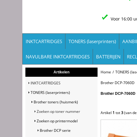
Voor 16:00 u
INKTCARTRIDGES
TONERS (laserprinters)
AANBI
NAVULBARE INKTCARTRIDGES
BATTERIJEN
REC
Home
/
TONERS (lase
Artikelen
Brother DCP-7060D
INKTCARTRIDGES
TONERS (laserprinters)
Brother DCP-7060D
Brother toners (huismerk)
Zoeken op toner nummer
Artikel
1
tot
3
(van d
Zoeken op printermodel
Brother DCP serie