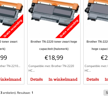
 toner zwart
Brother TN-2220 toner zwart hoge
Brother TN-2220
erk)
capaciteit (huismerk)
hoge capaci
,99
€
18,99
€
2
ther TN-2210...
Compatible met: Brother TN-2220
Compatible met: 
HC...
HC...
winkelmand
In winkelmand
I
Details
Details
e
3
artikelen).
Resultaat:
1