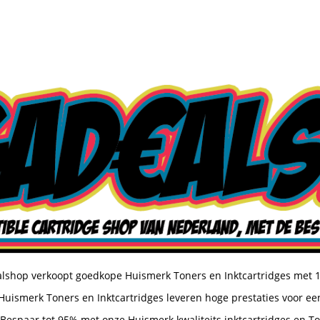
shop verkoopt goedkope Huismerk Toners en Inktcartridges met 
uismerk Toners en Inktcartridges leveren hoge prestaties voor een
Bespaar tot 95% met onze Huismerk kwaliteits inktcartridges en T