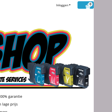
0
Inloggen
100% garantie
 lage prijs
oners