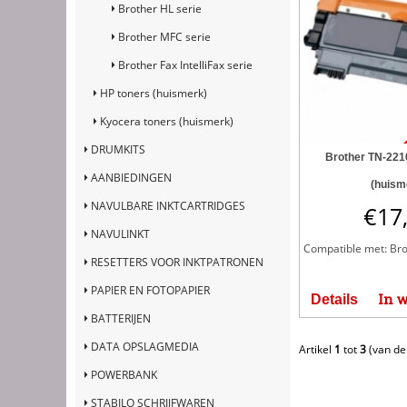
Brother HL serie
Brother MFC serie
Brother Fax IntelliFax serie
HP toners (huismerk)
Kyocera toners (huismerk)
DRUMKITS
Brother TN-2210
AANBIEDINGEN
(huism
NAVULBARE INKTCARTRIDGES
€
17
NAVULINKT
Compatible met: Bro
RESETTERS VOOR INKTPATRONEN
PAPIER EN FOTOPAPIER
In 
Details
BATTERIJEN
DATA OPSLAGMEDIA
Artikel
1
tot
3
(van d
POWERBANK
STABILO SCHRIJFWAREN