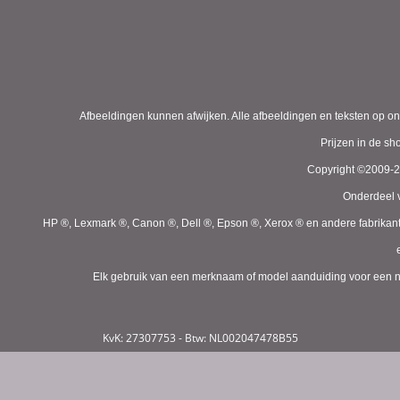
Afbeeldingen kunnen afwijken. Alle afbeeldingen en teksten op on
Prijzen in de s
Copyright ©2009-
Onderdeel v
HP ®, Lexmark ®, Canon ®, Dell ®, Epson ®, Xerox ® en andere fabrikan
Elk gebruik van een merknaam of model aanduiding voor een niet
KvK: 27307753 - Btw: NL002047478B55