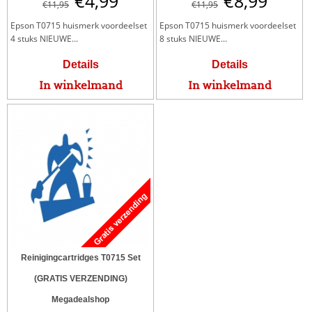
€
4,99
€
8,99
€
11,95
€
11,95
Epson T0715 huismerk voordeelset
Epson T0715 huismerk voordeelset
4 stuks NIEUWE...
8 stuks NIEUWE...
Details
Details
In winkelmand
In winkelmand
Reinigingcartridges T0715 Set
(GRATIS VERZENDING)
Megadealshop