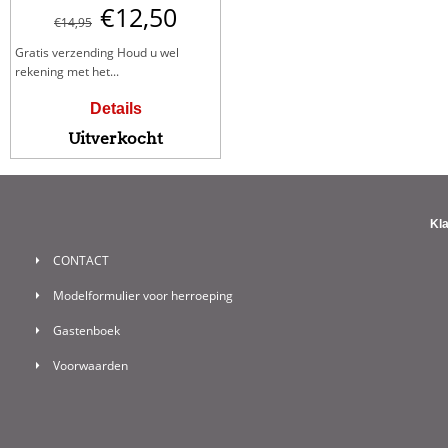
€
12,50
€
14,95
Gratis verzending Houd u wel
rekening met het...
Details
Uitverkocht
Kl
CONTACT
Modelformulier voor herroeping
Gastenboek
Voorwaarden