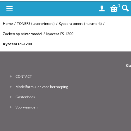
0
Home
/
TONERS (laserprinters)
/
Kyocera toners (huismerk)
/
Zoeken op printermodel
/
Kyocera FS-1200
Kyocera FS-1200
Kl
CONTACT
Modelformulier voor herroeping
Gastenboek
Voorwaarden