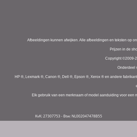
Afbeeldingen kunnen afwijken. Alle afbeeldingen en teksten op on
Prijzen in de s
Copyright ©2009-
Onderdeel v
HP ®, Lexmark ®, Canon ®, Dell ®, Epson ®, Xerox ® en andere fabrikan
Elk gebruik van een merknaam of model aanduiding voor een niet
KvK: 27307753 - Btw: NL002047478B55