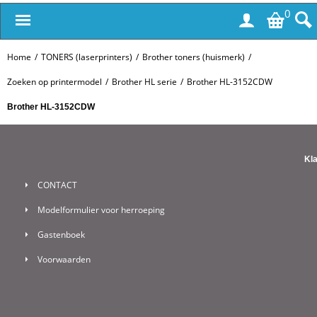
0
Home
/
TONERS (laserprinters)
/
Brother toners (huismerk)
/
Zoeken op printermodel
/
Brother HL serie
/
Brother HL-3152CDW
Brother HL-3152CDW
Kl
CONTACT
Modelformulier voor herroeping
Gastenboek
Voorwaarden