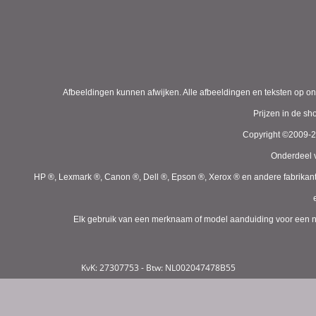
Afbeeldingen kunnen afwijken. Alle afbeeldingen en teksten op on
Prijzen in de s
Copyright ©2009-
Onderdeel v
HP ®, Lexmark ®, Canon ®, Dell ®, Epson ®, Xerox ® en andere fabrikan
Elk gebruik van een merknaam of model aanduiding voor een niet
KvK: 27307753 - Btw: NL002047478B55