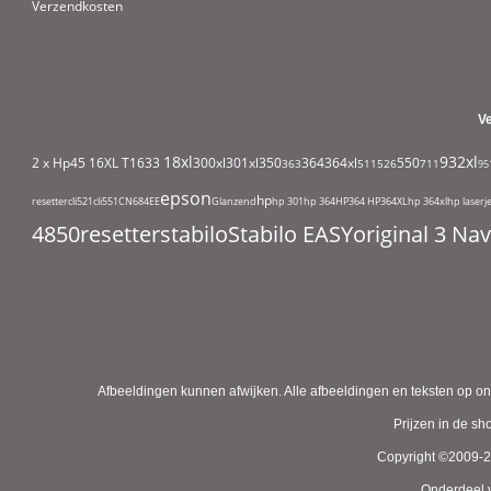
Verzendkosten
V
18xl
932xl
2 x Hp45
16XL T1633
300xl
301xl
350
364
364xl
550
363
511
526
711
95
epson
hp
resetter
cli521
cli551
CN684EE
Glanzend
hp 301
hp 364
HP364
HP364XL
hp 364xl
hp laserj
4850
resetter
stabilo
Stabilo EASYoriginal 3 N
Afbeeldingen kunnen afwijken. Alle afbeeldingen en teksten op on
Prijzen in de s
Copyright ©2009-
Onderdeel v