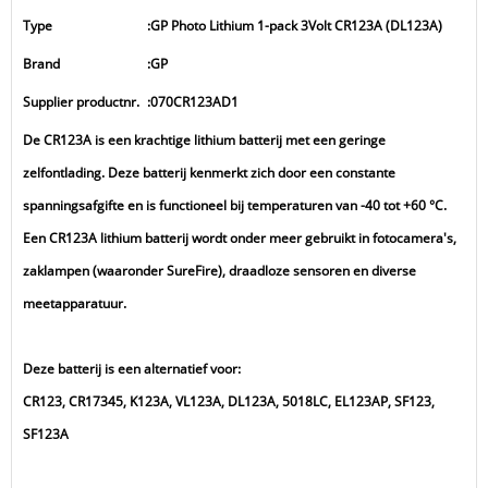
Type
:
GP Photo Lithium 1-pack 3Volt CR123A (DL123A)
Brand
:
GP
Supplier productnr.
:
070CR123AD1
De CR123A is een krachtige lithium batterij met een geringe
zelfontlading. Deze batterij kenmerkt zich door een constante
spanningsafgifte en is functioneel bij temperaturen van -40 tot +60 °C.
Een CR123A lithium batterij wordt onder meer gebruikt in fotocamera's,
zaklampen (waaronder SureFire), draadloze sensoren en diverse
meetapparatuur.
Deze batterij is een alternatief voor:
CR123, CR17345, K123A, VL123A, DL123A, 5018LC, EL123AP, SF123,
SF123A