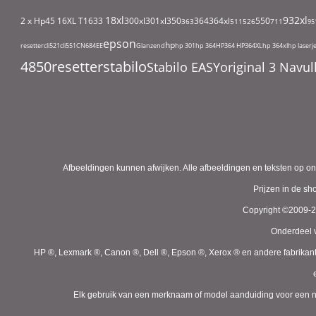
18xl
932xl
2 x Hp45
16XL T1633
300xl
301xl
350
364
364xl
550
363
511
526
711
95
epson
hp
resetter
cli521
cli551
CN684EE
Glanzend
hp 301
hp 364
HP364
HP364XL
hp 364xl
hp laserj
4850
resetter
stabilo
Stabilo EASYoriginal 3 Nav
Afbeeldingen kunnen afwijken. Alle afbeeldingen en teksten op on
Prijzen in de s
Copyright ©2009-
Onderdeel v
HP ®, Lexmark ®, Canon ®, Dell ®, Epson ®, Xerox ® en andere fabrikan
Elk gebruik van een merknaam of model aanduiding voor een niet