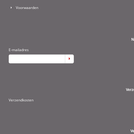
Voorwaarden
N
E-mailadres
Verz
Verzendkosten
V