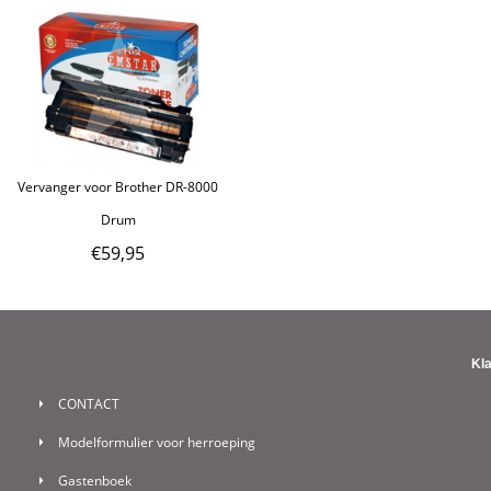
Vervanger voor Brother DR-8000
Drum
€
59,95
Kl
CONTACT
Modelformulier voor herroeping
Gastenboek