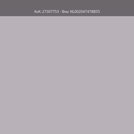
KvK: 27307753 - Btw: NL002047478B55