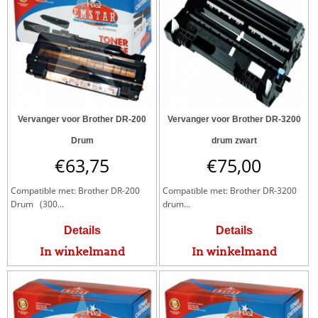
Vervanger voor Brother DR-200
Vervanger voor Brother DR-3200
Drum
drum zwart
€
63,75
€
75,00
Compatible met: Brother DR-200
Compatible met: Brother DR-3200
Drum (300...
drum...
Details
Details
In winkelmand
In winkelmand