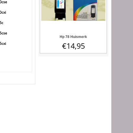
70cse
0cxi
5c
75cse
Hp 78 Huismerk
€
14,95
5cxi