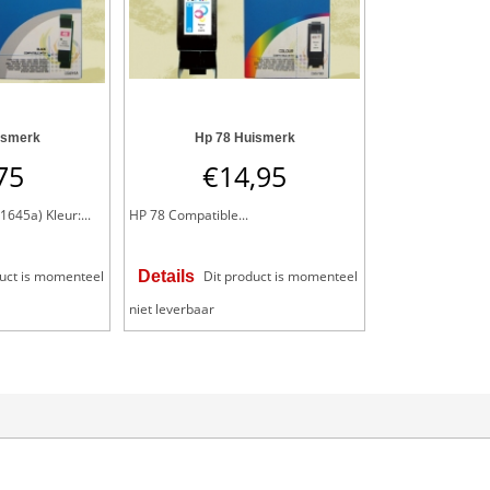
ismerk
Hp 78 Huismerk
75
€
14,95
645a) Kleur:...
HP 78 Compatible...
duct is momenteel
Details
Dit product is momenteel
niet leverbaar