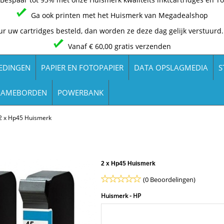
Ga ook printen met het Huismerk van Megadealshop
ur uw cartridges besteld, dan worden ze deze dag gelijk verstuurd.
Vanaf € 60,00 gratis verzenden
EDINGEN
PAPIER EN FOTOPAPIER
DATA OPSLAGMEDIA
S
LAMEBORDEN
POWERBANK
2 x Hp45 Huismerk
2 x Hp45 Huismerk
(0 Beoordelingen)
Huismerk - HP