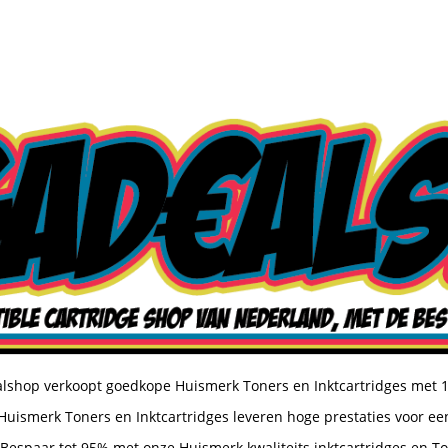
shop verkoopt goedkope Huismerk Toners en Inktcartridges met 
uismerk Toners en Inktcartridges leveren hoge prestaties voor een
Bespaar tot 95% met onze Huismerk kwaliteits inktcartridges en T