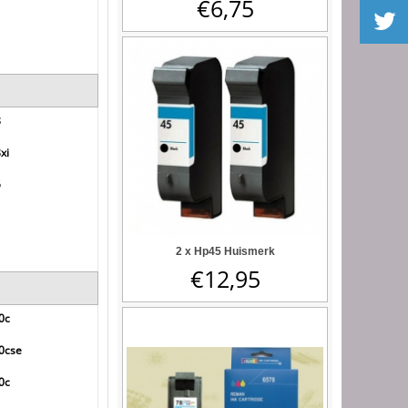
€
6,75
8
xi
5
2 x Hp45 Huismerk
€
12,95
0c
50cse
0c