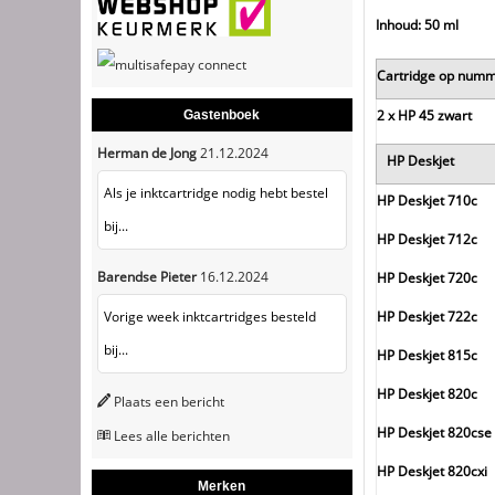
Inhoud: 50 ml
Cartridge op num
2 x HP 45 zwart
Gastenboek
Herman de Jong
21.12.2024
HP Deskjet
Als je inktcartridge nodig hebt bestel
HP Deskjet 710c
bij...
HP Deskjet 712c
Barendse Pieter
16.12.2024
HP Deskjet 720c
HP Deskjet 722c
Vorige week inktcartridges besteld
bij...
HP Deskjet 815c
HP Deskjet 820c
Plaats een bericht
HP Deskjet 820cse
Lees alle berichten
HP Deskjet 820cxi
Merken