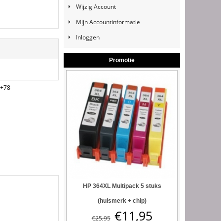
Wijzig Account
Mijn Accountinformatie
Inloggen
Promotie
5+78
HP 364XL Multipack 5 stuks
(huismerk + chip)
€
11,95
€
25,95