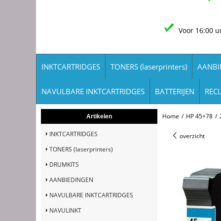
Voor 16:00 u
INKTCARTRIDGES
TONERS (laserprinters)
AANBI
NAVULBARE INKTCARTRIDGES
BATTERIJEN
REC
Home
/
HP 45+78
/
Artikelen
INKTCARTRIDGES
overzicht
TONERS (laserprinters)
DRUMKITS
AANBIEDINGEN
NAVULBARE INKTCARTRIDGES
NAVULINKT