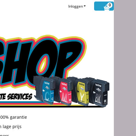
0
Inloggen
100% garantie
 lage prijs
oners