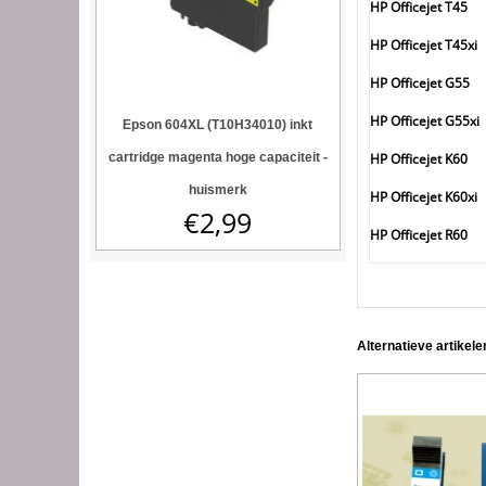
HP Officejet T45
HP Officejet T45xi
HP Officejet G55
HP Officejet G55xi
Epson 604XL (T10H34010) inkt
HP Officejet K60
cartridge magenta hoge capaciteit -
huismerk
HP Officejet K60xi
€
2,99
HP Officejet R60
Alternatieve artikele