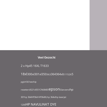
Veel Gezocht
2 x Hp45
16XL T1633
18xl
932xl
300xl
301xl
350
364
364xl
550
363
511
526
711
951
1295
1631
180
pgi
ch561ee
chip
epson
hp
resetter
cli521
cli551
CN684EE
Glanzend
hp
301
hp 364
HP364
HP364XL
hp 364xl
hp laserjet
HP NAVULINKT DYE
1200