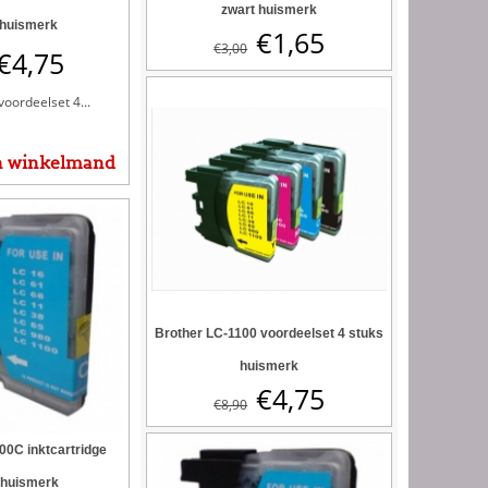
zwart huismerk
 huismerk
€
1,65
€
3,00
€
4,75
oordeelset 4...
n winkelmand
Brother LC-1100 voordeelset 4 stuks
huismerk
€
4,75
€
8,90
00C inktcartridge
 huismerk