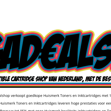
shop verkoopt goedkope Huismerk Toners en Inktcartridges met 
uismerk Toners en Inktcartridges leveren hoge prestaties voor een
Bespaar tot 95% met onze Huismerk kwaliteits inktcartridges en T