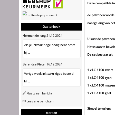
Deze compatible ink
de patronen worden 
naargelang van het 
Gastenboek
Herman de Jong
21.12.2024
U kunt de patronen
Als je inktcartridge nodig hebt bestel
Het is aan te bevel
bij...
De set bestaat uit:
Barendse Pieter
16.12.2024
1 x LC-1100 zwart
Vorige week inktcartridges besteld
1 x LC-1100 cyan
bij...
1 x LC-1100 magen
1 x LC-1100 geel
Plaats een bericht
Lees alle berichten
Simpel te vullen:
Merken