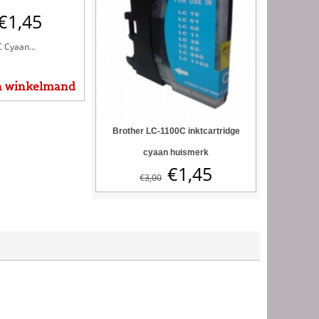
€
1,45
 Cyaan...
n winkelmand
Brother LC-1100C inktcartridge
cyaan huismerk
€
1,45
€
3,00