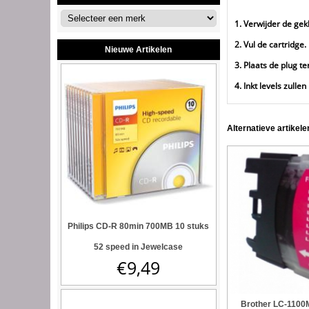
1. Verwijder de gek
2. Vul de cartridge.
Nieuwe Artikelen
3. Plaats de plug te
4. Inkt levels zull
Alternatieve artikele
Philips CD-R 80min 700MB 10 stuks
52 speed in Jewelcase
€
9,49
Brother LC-1100M