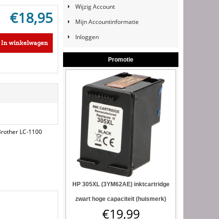
Wijzig Account
€
18,95
Mijn Accountinformatie
Inloggen
In winkelwagen
Promotie
Brother LC-1100
HP 305XL (3YM62AE) inktcartridge
zwart hoge capaciteit (huismerk)
€
19,99