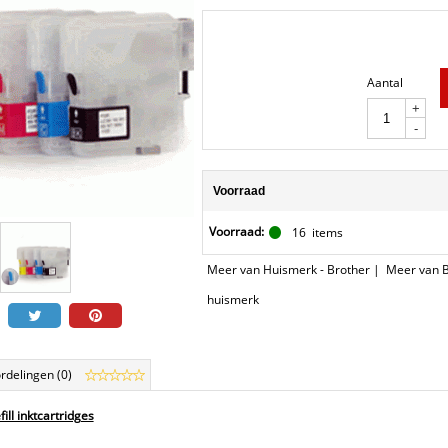
Aantal
+
-
Voorraad
Voorraad:
16
items
Meer van Huismerk - Brother
|
Meer van 
huismerk
rdelingen (0)
ill inktcartridges