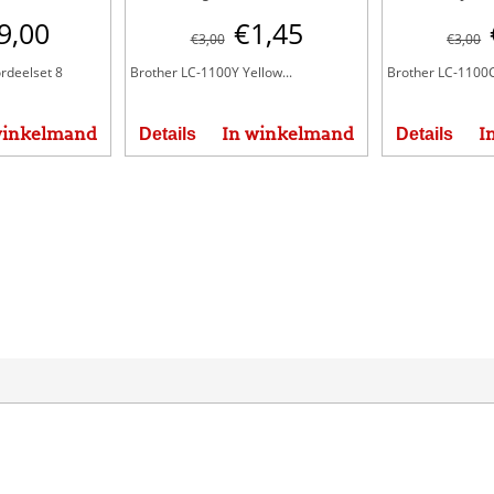
9,00
€
1,45
€
3,00
€
3,00
rdeelset 8
Brother LC-1100Y Yellow...
Brother LC-1100C
winkelmand
In winkelmand
I
Details
Details