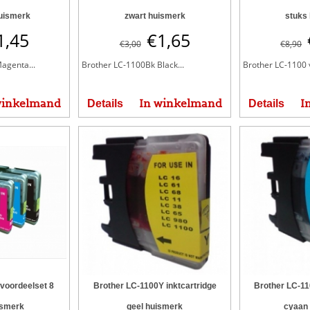
uismerk
zwart huismerk
stuks
1,45
€
1,65
€
3,00
€
8,90
agenta...
Brother LC-1100Bk Black...
Brother LC-1100 v
winkelmand
In winkelmand
I
Details
Details
voordeelset 8
Brother LC-1100Y inktcartridge
Brother LC-11
ismerk
geel huismerk
cyaan