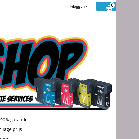
0
Inloggen
100% garantie
 lage prijs
oners