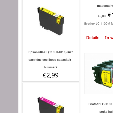
magenta h
€
€
3,00
Brother LC-1100M M
In 
Details
Epson 604XL (T10H44010) inkt
cartridge geel hoge capaciteit -
huismerk
€
2,99
Brother LC-1100 
stuks hu