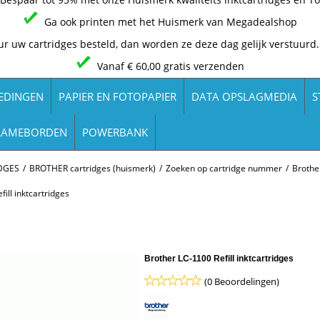
Ga ook printen met het Huismerk van Megadealshop
ur uw cartridges besteld, dan worden ze deze dag gelijk verstuurd.
Vanaf € 60,00 gratis verzenden
EDINGEN
PAPIER EN FOTOPAPIER
DATA OPSLAGMEDIA
S
LAMEBORDEN
POWERBANK
DGES
/
BROTHER cartridges (huismerk)
/
Zoeken op cartridge nummer
/
Brothe
ill inktcartridges
Brother LC-1100 Refill inktcartridges
(0 Beoordelingen)