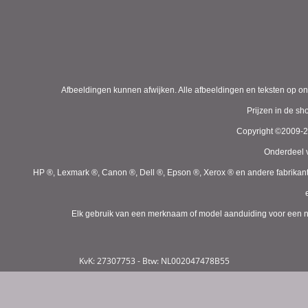
Afbeeldingen kunnen afwijken. Alle afbeeldingen en teksten op on
Prijzen in de s
Copyright ©2009-
Onderdeel v
HP ®, Lexmark ®, Canon ®, Dell ®, Epson ®, Xerox ® en andere fabrikan
Elk gebruik van een merknaam of model aanduiding voor een niet
KvK: 27307753 - Btw: NL002047478B55