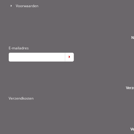
Voorwaarden
N
E-mailadres
Verz
Verzendkosten
V