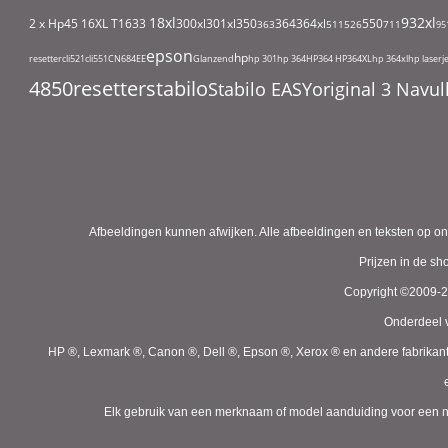
18xl
932xl
2 x Hp45
16XL T1633
300xl
301xl
350
364
364xl
550
363
511
526
711
95
epson
hp
resetter
cli521
cli551
CN684EE
Glanzend
hp 301
hp 364
HP364
HP364XL
hp 364xl
hp laserj
4850
resetter
stabilo
Stabilo EASYoriginal 3 Nav
Afbeeldingen kunnen afwijken. Alle afbeeldingen en teksten op on
Prijzen in de s
Copyright ©2009-
Onderdeel v
HP ®, Lexmark ®, Canon ®, Dell ®, Epson ®, Xerox ® en andere fabrikan
Elk gebruik van een merknaam of model aanduiding voor een niet