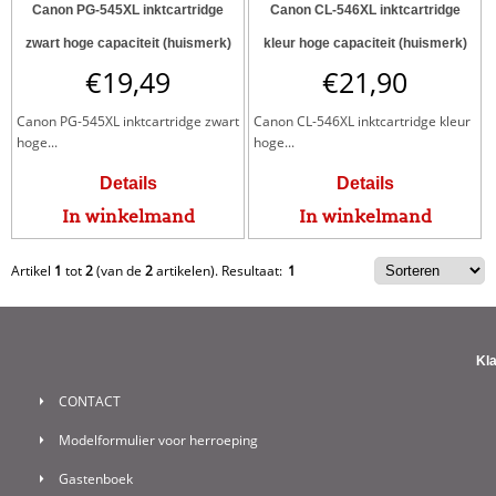
Canon PG-545XL inktcartridge
Canon CL-546XL inktcartridge
zwart hoge capaciteit (huismerk)
kleur hoge capaciteit (huismerk)
€
19,49
€
21,90
Canon PG-545XL inktcartridge zwart
Canon CL-546XL inktcartridge kleur
hoge...
hoge...
Details
Details
In winkelmand
In winkelmand
Artikel
1
tot
2
(van de
2
artikelen).
Resultaat:
1
Kl
CONTACT
Modelformulier voor herroeping
Gastenboek