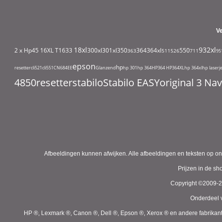
V
18xl
932xl
2 x Hp45
16XL T1633
300xl
301xl
350
364
364xl
550
363
511
526
711
95
epson
hp
resetter
cli521
cli551
CN684EE
Glanzend
hp 301
hp 364
HP364
HP364XL
hp 364xl
hp laserj
4850
resetter
stabilo
Stabilo EASYoriginal 3 N
Afbeeldingen kunnen afwijken. Alle afbeeldingen en teksten op on
Prijzen in de s
Copyright ©2009-
Onderdeel v
HP ®, Lexmark ®, Canon ®, Dell ®, Epson ®, Xerox ® en andere fabrikan