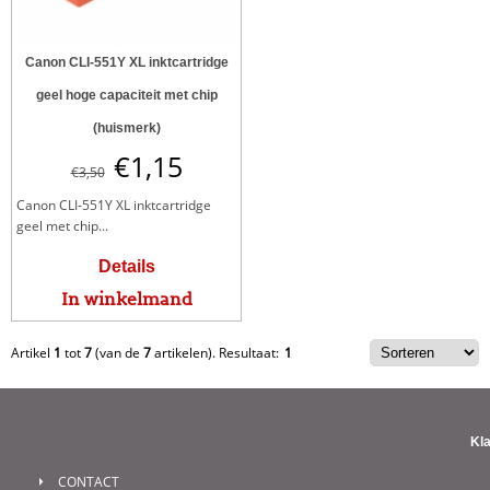
Canon CLI-551Y XL inktcartridge
geel hoge capaciteit met chip
(huismerk)
€
1,15
€
3,50
Canon CLI-551Y XL inktcartridge
geel met chip...
Details
In winkelmand
Artikel
1
tot
7
(van de
7
artikelen).
Resultaat:
1
Kl
CONTACT