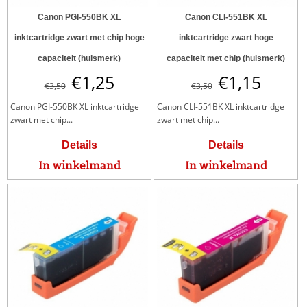
Canon PGI-550BK XL
Canon CLI-551BK XL
inktcartridge zwart met chip hoge
inktcartridge zwart hoge
capaciteit (huismerk)
capaciteit met chip (huismerk)
€
1,25
€
1,15
€
3,50
€
3,50
Canon PGI-550BK XL inktcartridge
Canon CLI-551BK XL inktcartridge
zwart met chip...
zwart met chip...
Details
Details
In winkelmand
In winkelmand