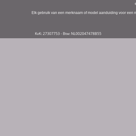
Elk gebruik van een merknaam of model aanduiding voor een niet
KvK: 27307753 - Btw: NL002047478B55