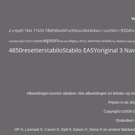
V
18xl
932xl
2 x Hp45
16XL T1633
300xl
301xl
350
364
364xl
550
363
511
526
711
95
epson
hp
resetter
cli521
cli551
CN684EE
Glanzend
hp 301
hp 364
HP364
HP364XL
hp 364xl
hp laserj
4850
resetter
stabilo
Stabilo EASYoriginal 3 N
Afbeeldingen kunnen afwijken. Alle afbeeldingen en teksten op on
Prijzen in de s
Copyright ©2009-
Onderdeel v
HP ®, Lexmark ®, Canon ®, Dell ®, Epson ®, Xerox ® en andere fabrikan