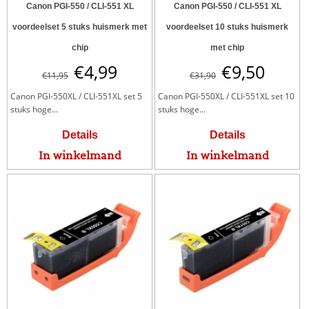
Canon PGI-550 / CLI-551 XL
Canon PGI-550 / CLI-551 XL
voordeelset 5 stuks huismerk met
voordeelset 10 stuks huismerk
chip
met chip
€
4,99
€
9,50
€
11,95
€
31,90
Canon PGI-550XL / CLI-551XL set 5
Canon PGI-550XL / CLI-551XL set 10
stuks hoge...
stuks hoge...
Details
Details
In winkelmand
In winkelmand