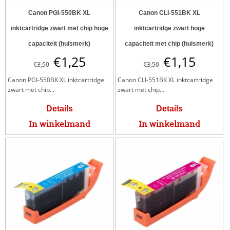
Canon PGI-550BK XL
Canon CLI-551BK XL
inktcartridge zwart met chip hoge
inktcartridge zwart hoge
capaciteit (huismerk)
capaciteit met chip (huismerk)
€
1,25
€
1,15
€
3,50
€
3,50
Canon PGI-550BK XL inktcartridge
Canon CLI-551BK XL inktcartridge
zwart met chip...
zwart met chip...
Details
Details
In winkelmand
In winkelmand