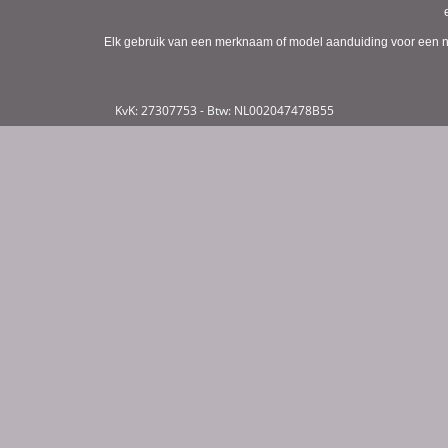
Elk gebruik van een merknaam of model aanduiding voor een niet
KvK: 27307753 - Btw: NL002047478B55