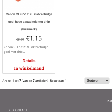
Canon CLI-551Y XL inktcartridge
geel hoge capaciteit met chip
(huismerk)
€
1,15
€
3,50
Canon CLI-551Y XL inktcartridge
geel met chip...
Details
In winkelmand
Artikel
1
tot
7
(van de
7
artikelen).
Resultaat:
1
Kl
CONTACT