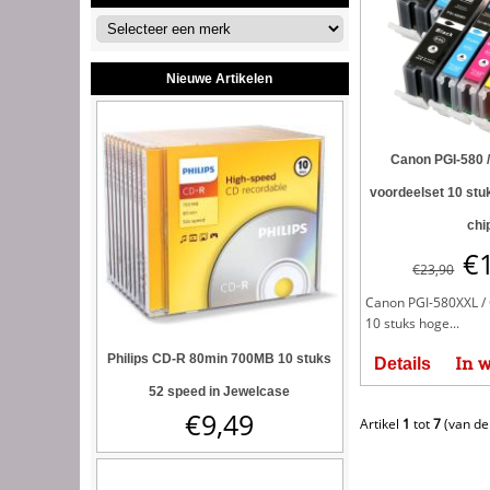
Nieuwe Artikelen
Canon PGI-580 
voordeelset 10 st
chi
€
€
23,90
Canon PGI-580XXL / 
10 stuks hoge...
Philips CD-R 80min 700MB 10 stuks
In 
Details
52 speed in Jewelcase
€
9,49
Artikel
1
tot
7
(van d