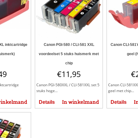
L inktcartridge
Canon PGI-580 / CLI-581 XXL
Canon CLI-581Y
uismerk)
voordeelset 5 stuks huismerk met
geel (
chip
49
€
11,95
€
ktcartridge
Canon PGI-580XXL / CLI-581XXL set 5
Canon CLI-581XXL
stuks hoge...
geel met chip...
winkelmand
In winkelmand
I
Details
Details