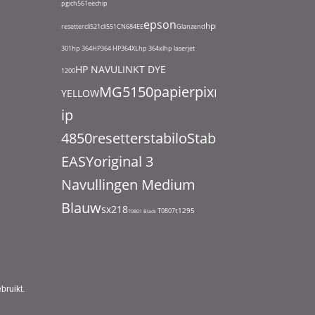
pgi
ch561ee
chip
epson
hp
resetter
cli521
cli551
CN684EE
Glanzend
hp
301
hp 364
HP364
HP364XL
hp 364xl
hp laserjet
HP NAVULINKT DYE
1200
MG5150
papier
pixma
YELLOW
ip
4850
resetter
stabilo
Stabilo
EASYoriginal 3
Navullingen Medium
Blauw
sx218
t1295
T0807
T0801 Black
bruikt.