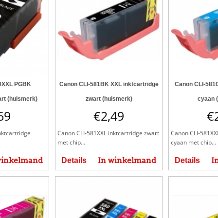
80XXL PGBK
Canon CLI-581BK XXL inktcartridge
Canon CLI-581C
art (huismerk)
zwart (huismerk)
cyaan 
69
€
2,49
€
ktcartridge
Canon CLI-581XXL inktcartridge zwart
Canon CLI-581XXL
met chip...
cyaan met chip...
winkelmand
In winkelmand
I
Details
Details