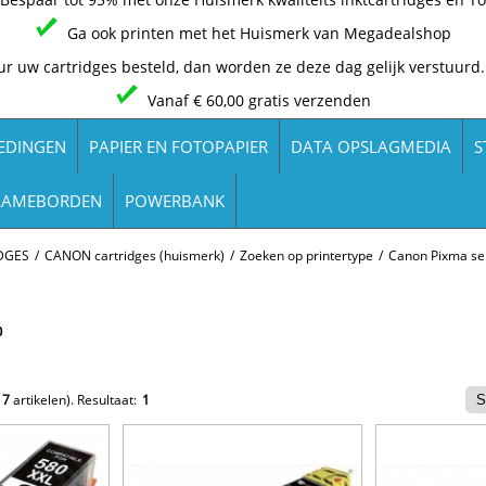
Ga ook printen met het Huismerk van Megadealshop
ur uw cartridges besteld, dan worden ze deze dag gelijk verstuurd.
Vanaf € 60,00 gratis verzenden
EDINGEN
PAPIER EN FOTOPAPIER
DATA OPSLAGMEDIA
S
LAMEBORDEN
POWERBANK
DGES
/
CANON cartridges (huismerk)
/
Zoeken op printertype
/
Canon Pixma se
0
e
7
artikelen).
Resultaat:
1