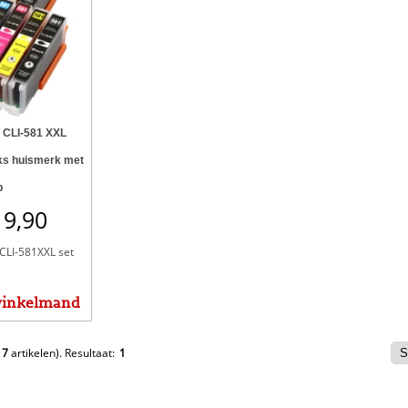
/ CLI-581 XXL
uks huismerk met
p
19,90
CLI-581XXL set
winkelmand
e
7
artikelen).
Resultaat:
1