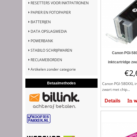
RESETTERS VOOR INKTPATRONEN
PAPIER EN FOTOPAPIER
BATTERIJEN
DATA OPSLAGMEDIA
POWERBANK
STABILO SCHRIJFWAREN
Canon PGI-5
RECLAMEBORDEN
inktcartridge zw
Artikelen zonder categorie
€
2,
Betaalmethodes
Canon PGI-580XXL in
zwart met chip...
In 
Details