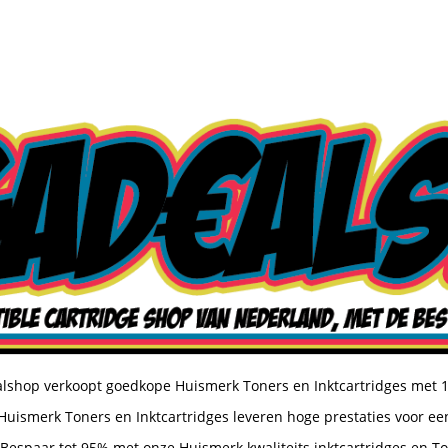
shop verkoopt goedkope Huismerk Toners en Inktcartridges met 
uismerk Toners en Inktcartridges leveren hoge prestaties voor een
Bespaar tot 95% met onze Huismerk kwaliteits inktcartridges en T