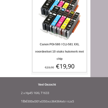
Canon PGI-580 / CLI-581 XXL
voordeelset 10 stuks huismerk met
chip
€
19,90
€
23,90
Veel Gezocht
2 x Hp45
16XL T1633
18xl
932xl
300xl
301xl
350
364
364xl
550
363
511
526
711
951
1295
1631
180