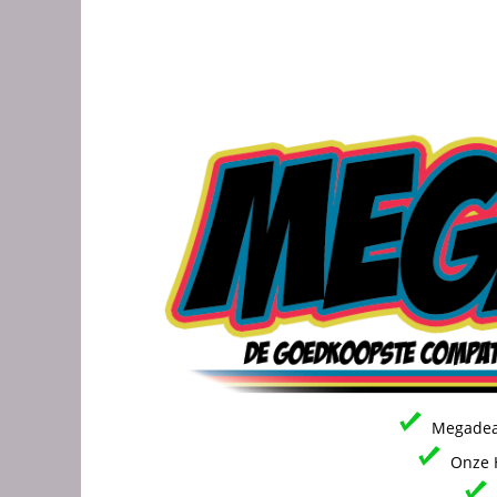
Megadeal
Onze H