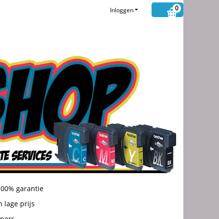
0
Inloggen
100% garantie
 lage prijs
oners