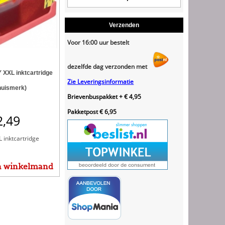
Verzenden
Voor 16:00 uur bestelt
dezelfde dag verzonden met
 XXL inktcartridge
Zie Leveringsinformatie
huismerk)
Brievenbuspakket + € 4,95
Pakketpost € 6,95
2,49
 inktcartridge
n winkelmand