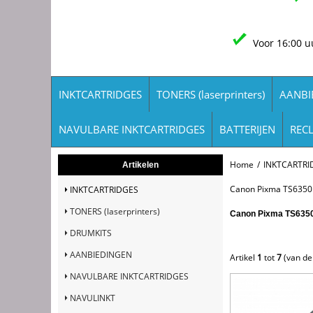
Voor 16:00 u
INKTCARTRIDGES
TONERS (laserprinters)
AANBI
NAVULBARE INKTCARTRIDGES
BATTERIJEN
REC
Home
/
INKTCARTRI
Artikelen
Canon Pixma TS6350
INKTCARTRIDGES
TONERS (laserprinters)
Canon Pixma TS635
DRUMKITS
AANBIEDINGEN
Artikel
1
tot
7
(van d
NAVULBARE INKTCARTRIDGES
NAVULINKT