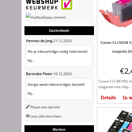
Gastenboek
Herman de Jong
21.12.2024
Canon CLI-581M XX
Als je inktcartridge nodig hebt bestel
magenta (h
bij...
€
2,
Barendse Pieter
16.12.2024
Canon CLI-581XXL in
Vorige week inktcartridges besteld
magenta met chip...
bij...
In 
Details
Plaats een bericht
Lees alle berichten
Merken