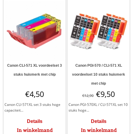
Canon CLI-571 XL voordeelset 3
Canon PGI-570 / CLI-571 XL
stuks huismerk met chip
voordeelset 10 stuks huismerk
met chip
€
4,50
€
9,50
€
12,90
Canon CLI-571XL set 3 stuks hoge
Canon PGI-570XL / CLI-571XL set 10
capaciteit...
stuks hoge...
Details
Details
In winkelmand
In winkelmand