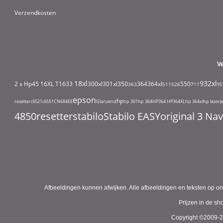
Verzendkosten
V
18xl
932xl
2 x Hp45
16XL T1633
300xl
301xl
350
364
364xl
550
363
511
526
711
95
epson
hp
resetter
cli521
cli551
CN684EE
Glanzend
hp 301
hp 364
HP364
HP364XL
hp 364xl
hp laserj
4850
resetter
stabilo
Stabilo EASYoriginal 3 N
Afbeeldingen kunnen afwijken. Alle afbeeldingen en teksten op on
Prijzen in de s
Copyright ©2009-