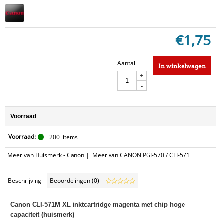
€
1,75
Aantal
In winkelwagen
+
-
Voorraad
Voorraad:
200
items
Meer van Huismerk - Canon
|
Meer van CANON PGI-570 / CLI-571
Beschrijving
Beoordelingen (0)
Canon CLI-571M XL inktcartridge magenta met chip hoge
capaciteit (huismerk)