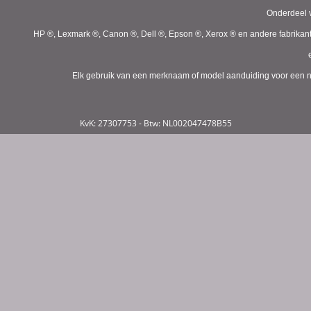
Onderdeel v
HP ®, Lexmark ®, Canon ®, Dell ®, Epson ®, Xerox ® en andere fabrikan
Elk gebruik van een merknaam of model aanduiding voor een niet
KvK: 27307753 - Btw: NL002047478B55