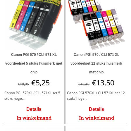
Canon PGI-570 / CLI-571 XL
Canon PGI-570 / CLI-571 XL
voordeelset 5 stuks huismerk met
voordeelset 12 stuks huismerk
chip
met chip
€
5,25
€
13,50
€
18,95
€
45,40
Canon PGI-570XL / CLI-571XL set 5
Canon PGI-570XL / CLI-571XL set 12
stuks hoge...
stuks hoge...
Details
Details
In winkelmand
In winkelmand