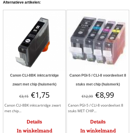
Alternatieve artikelen:
Canon CLI-8BK inktcartridge
Canon PGI-5 / CLI-8 voordeelset 8
zwart met chip (huismerk)
stuks met chip (huismerk)
€
1,75
€
8,99
€
3,15
€
12,99
Canon CLI-8BK inktcartridge zwart
Canon PGI-5 / CLI-8 voordeelset 8
met chip...
stuks MET CHIP...
Details
Details
In winkelmand
In winkelmand