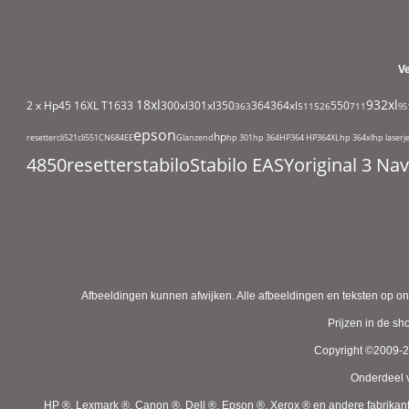
V
18xl
932xl
2 x Hp45
16XL T1633
300xl
301xl
350
364
364xl
550
363
511
526
711
95
epson
hp
resetter
cli521
cli551
CN684EE
Glanzend
hp 301
hp 364
HP364
HP364XL
hp 364xl
hp laserj
4850
resetter
stabilo
Stabilo EASYoriginal 3 N
Afbeeldingen kunnen afwijken. Alle afbeeldingen en teksten op on
Prijzen in de s
Copyright ©2009-
Onderdeel v
HP ®, Lexmark ®, Canon ®, Dell ®, Epson ®, Xerox ® en andere fabrikan