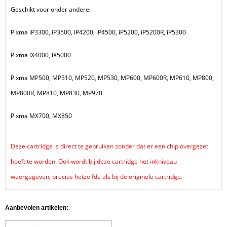
Geschikt voor onder andere:
Pixma iP3300, iP3500, iP4200, iP4500, iP5200, iP5200R, iP5300
Pixma iX4000, iX5000
Pixma MP500, MP510, MP520, MP530, MP600, MP600R, MP610, MP800,
MP800R, MP810, MP830, MP970
Pixma MX700, MX850
Deze cartridge is direct te gebruiken zonder dat er een chip overgezet
hoeft te worden. Ook wordt bij deze cartridge het inkniveau
weergegeven, precies hetzelfde als bij de originele cartridge.
Aanbevolen artikelen: