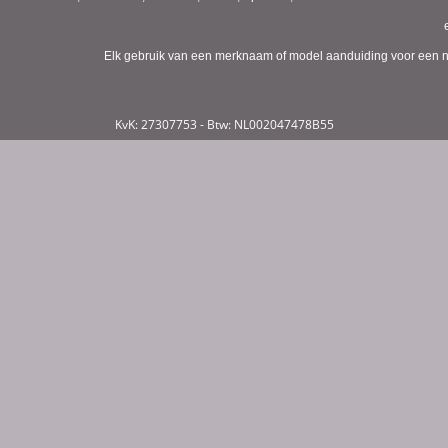
Elk gebruik van een merknaam of model aanduiding voor een niet
KvK: 27307753 - Btw: NL002047478B55