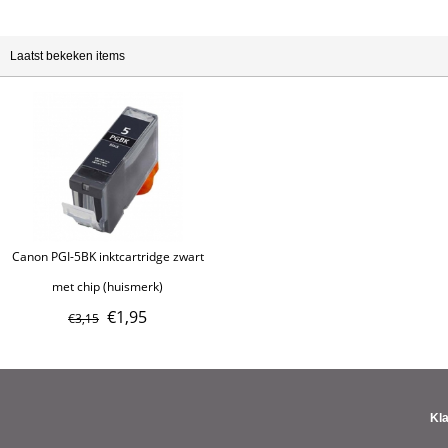
Laatst bekeken items
Canon PGI-5BK inktcartridge zwart
met chip (huismerk)
€
1,95
€
3,15
Kl