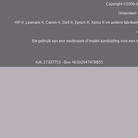
Copyright ©2009-
Onderdeel v
HP ®, Lexmark ®, Canon ®, Dell ®, Epson ®, Xerox ® en andere fabrikan
Elk gebruik van een merknaam of model aanduiding voor een niet
KvK: 27307753 - Btw: NL002047478B55