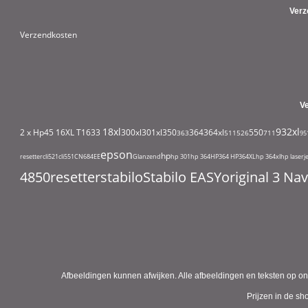
Verz
Verzendkosten
V
18xl
932xl
2 x Hp45
16XL T1633
300xl
301xl
350
364
364xl
550
363
511
526
711
95
epson
hp
resetter
cli521
cli551
CN684EE
Glanzend
hp 301
hp 364
HP364
HP364XL
hp 364xl
hp laserj
4850
resetter
stabilo
Stabilo EASYoriginal 3 N
Afbeeldingen kunnen afwijken. Alle afbeeldingen en teksten op on
Prijzen in de s