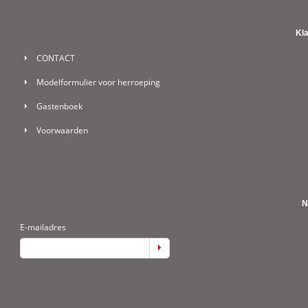
Kl
CONTACT
Modelformulier voor herroeping
Gastenboek
Voorwaarden
N
E-mailadres