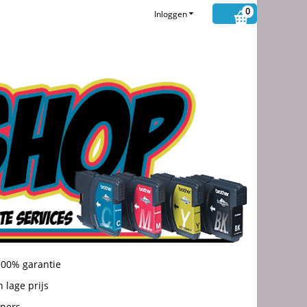
0
Inloggen
100% garantie
 lage prijs
oners