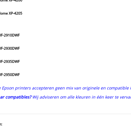
Home XP-4200
Home XP-4205
WF-2910DWF
WF-2930DWF
WF-2935DWF
WF-2950DWF
pson printers accepteren geen mix van originele en compatible in
ar compatibles?
Wij adviseren om alle kleuren in één keer te verv
n: