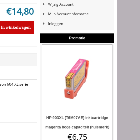
Wijzig Account
€
14,80
Mijn Accountinformatie
Inloggen
In winkelwagen
Promotie
son 604 XL serie
HP 903XL (T6M07AE) inktcartridge
magenta hoge capaciteit (huismerk)
€
6,75