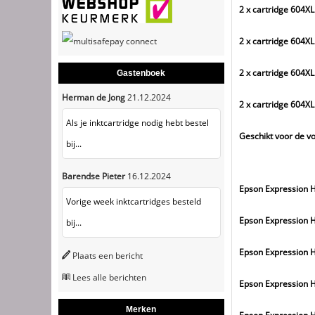
2 x cartridge 604X
2 x cartridge 604X
2 x cartridge 604X
Gastenboek
Herman de Jong
21.12.2024
2 x cartridge 604X
Als je inktcartridge nodig hebt bestel
Geschikt voor de v
bij...
Barendse Pieter
16.12.2024
Epson Expression 
Vorige week inktcartridges besteld
Epson Expression 
bij...
Epson Expression 
Plaats een bericht
Lees alle berichten
Epson Expression 
Merken