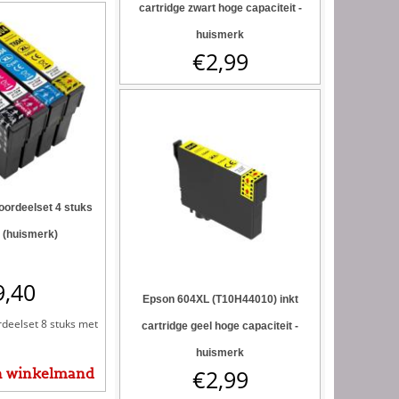
cartridge zwart hoge capaciteit -
huismerk
€
2,99
ordeelset 4 stuks
 (huismerk)
9,40
Epson 604XL (T10H44010) inkt
deelset 8 stuks met
cartridge geel hoge capaciteit -
huismerk
€
2,99
n winkelmand