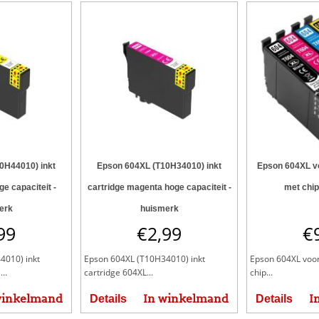
0H44010) inkt
Epson 604XL (T10H34010) inkt
Epson 604XL vo
ge capaciteit -
cartridge magenta hoge capaciteit -
met chip
erk
huismerk
99
€
2,99
€
4010) inkt
Epson 604XL (T10H34010) inkt
Epson 604XL voor
..
cartridge 604XL...
chip...
winkelmand
In winkelmand
I
Details
Details