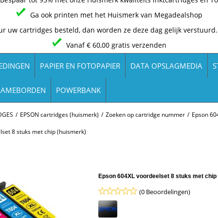
Ga ook printen met het Huismerk van Megadealshop
ur uw cartridges besteld, dan worden ze deze dag gelijk verstuurd.
Vanaf € 60,00 gratis verzenden
EDINGEN
PAPIER EN FOTOPAPIER
DATA OPSLAGMEDIA
S
LAMEBORDEN
POWERBANK
DGES
/
EPSON cartridges (huismerk)
/
Zoeken op cartridge nummer
/
Epson 604
set 8 stuks met chip (huismerk)
Epson 604XL voordeelset 8 stuks met chip
(0 Beoordelingen)