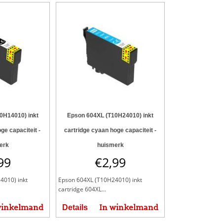
0H14010) inkt
Epson 604XL (T10H24010) inkt
ge capaciteit -
cartridge cyaan hoge capaciteit -
erk
huismerk
99
€
2,99
4010) inkt
Epson 604XL (T10H24010) inkt
cartridge 604XL...
winkelmand
In winkelmand
Details