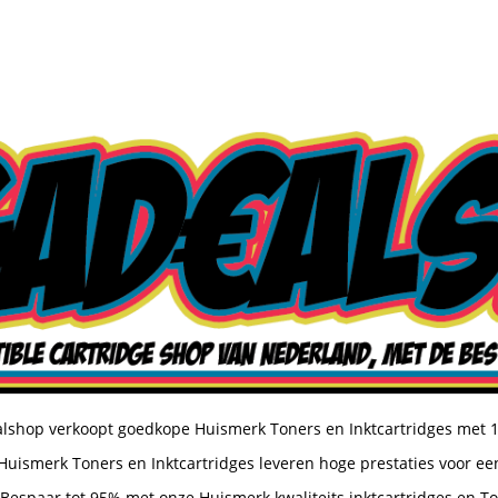
shop verkoopt goedkope Huismerk Toners en Inktcartridges met 
uismerk Toners en Inktcartridges leveren hoge prestaties voor een
Bespaar tot 95% met onze Huismerk kwaliteits inktcartridges en T