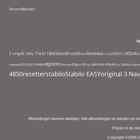
Verzendkosten
V
18xl
932xl
2 x Hp45
16XL T1633
300xl
301xl
350
364
364xl
550
363
511
526
711
95
epson
hp
resetter
cli521
cli551
CN684EE
Glanzend
hp 301
hp 364
HP364
HP364XL
hp 364xl
hp laserj
4850
resetter
stabilo
Stabilo EASYoriginal 3 N
Afbeeldingen kunnen afwijken. Alle afbeeldingen en teksten op on
Prijzen in de s
Copyright ©2009-