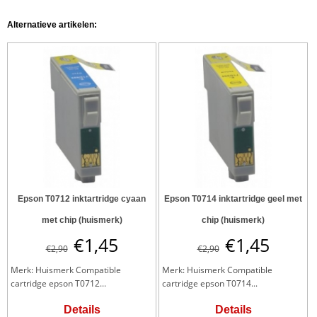
Alternatieve artikelen:
Epson T0712 inktartridge cyaan
Epson T0714 inktartridge geel met
met chip (huismerk)
chip (huismerk)
€
1,45
€
1,45
€
2,90
€
2,90
Merk: Huismerk Compatible
Merk: Huismerk Compatible
cartridge epson T0712...
cartridge epson T0714...
Details
Details