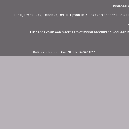
Onderdeel v
HP ®, Lexmark ®, Canon ®, Dell ®, Epson ®, Xerox ® en andere fabrikan
Elk gebruik van een merknaam of model aanduiding voor een niet
KvK: 27307753 - Btw: NL002047478B55