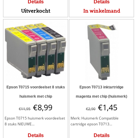
Details
Details
Uitverkocht
In winkelmand
Epson T0715 voordeelset 8 stuks
Epson T0713 inktartridge
huismerk met chip
magenta met chip (huismerk)
€
8,99
€
1,45
€
11,95
€
2,90
Epson T0715 huismerk voordeelset
Merk: Huismerk Compatible
8 stuks NIEUWE...
cartridge epson T0713...
Details
Details