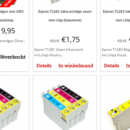
ridges met ARC
Epson T1281 inktcartridge zwart
Epson T1283 ink
dealshop
met chip (huismerk)
met chip
19,95
€
1,75
artridges Deze...
€
3,15
€
3,15
Epson T1281 Zwart (Huismerk
Epson T1283 Mag
incl.chip) Houd u...
incl.chip) Houd...
Uitverkocht
In winkelmand
I
Details
Details