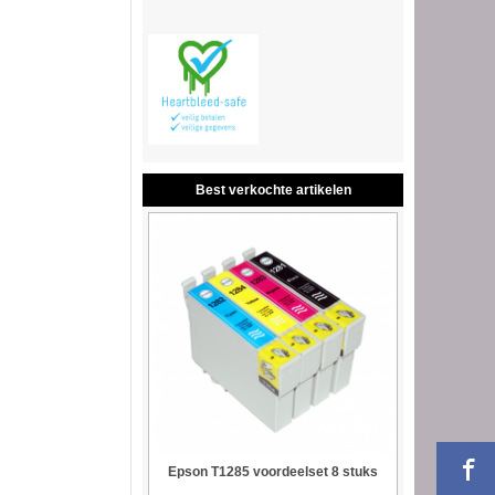
Best verkochte artikelen
Epson T1285 voordeelset 8 stuks