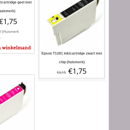
tcartridge geel met
huismerk)
€
1,75
l (Huismerk
.
n winkelmand
Epson T1281 inktcartridge zwart met
chip (huismerk)
€
1,75
€
3,15