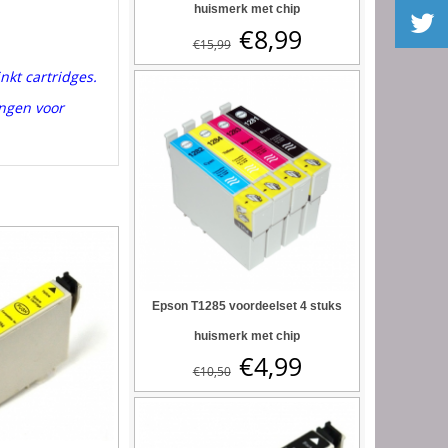
huismerk met chip
€
8,99
€
15,99
kt cartridges.
angen voor
Epson T1285 voordeelset 4 stuks
huismerk met chip
€
4,99
€
10,50