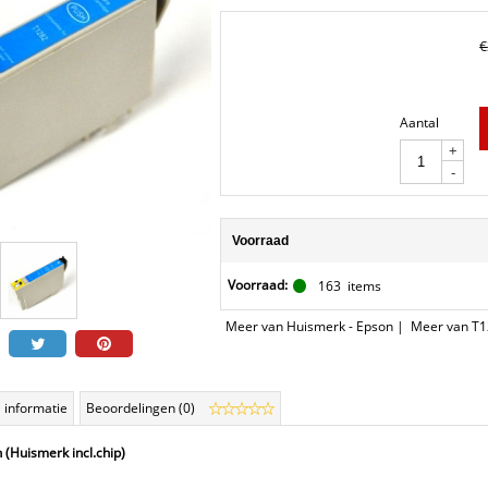
€
Aantal
+
-
Voorraad
Voorraad:
163
items
Meer van Huismerk - Epson
|
Meer van T1
 informatie
Beoordelingen (0)
(Huismerk incl.chip)