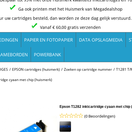
Ga ook printen met het Huismerk van Megadealshop
ur uw cartridges besteld, dan worden ze deze dag gelijk verstuurd.
Vanaf € 60,00 gratis verzenden
EDINGEN
PAPIER EN FOTOPAPIER
DATA OPSLAGMEDIA
S
LAMEBORDEN
POWERBANK
DGES
/
EPSON cartridges (huismerk)
/
Zoeken op cartridge nummer
/
T1281 T/
ridge cyaan met chip (huismerk)
Epson T1282 inktcartridge cyaan met chip 
(0 Beoordelingen)