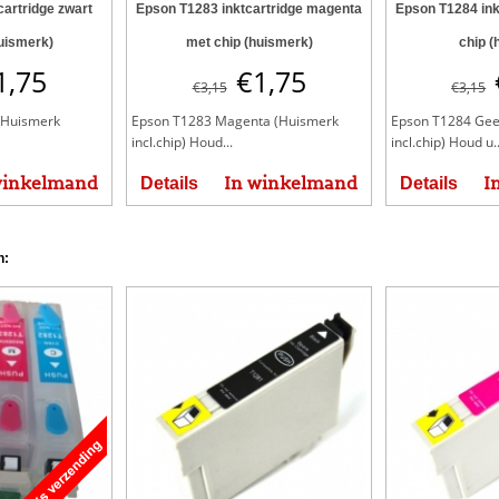
artridge zwart
Epson T1283 inktcartridge magenta
Epson T1284 ink
uismerk)
met chip (huismerk)
chip (
1,75
€
1,75
€
3,15
€
3,15
(Huismerk
Epson T1283 Magenta (Huismerk
Epson T1284 Gee
incl.chip) Houd...
incl.chip) Houd u..
winkelmand
In winkelmand
I
Details
Details
n: