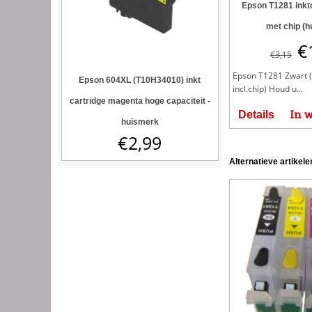
Epson T1281 inktc
met chip (h
€
€
3,15
Epson T1281 Zwart 
Epson 604XL (T10H34010) inkt
incl.chip) Houd u...
cartridge magenta hoge capaciteit -
In 
Details
huismerk
€
2,99
Alternatieve artikele