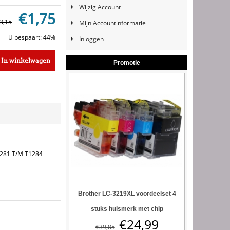
Wijzig Account
€
1,75
3,15
Mijn Accountinformatie
U bespaart: 44%
Inloggen
In winkelwagen
Promotie
281 T/M T1284
Brother LC-3219XL voordeelset 4
stuks huismerk met chip
€
24,99
€
39,85