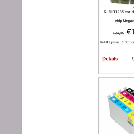
Refill T1285 cart
chip Mega
€
€
24,95
Refill Epson T1285 c
Details