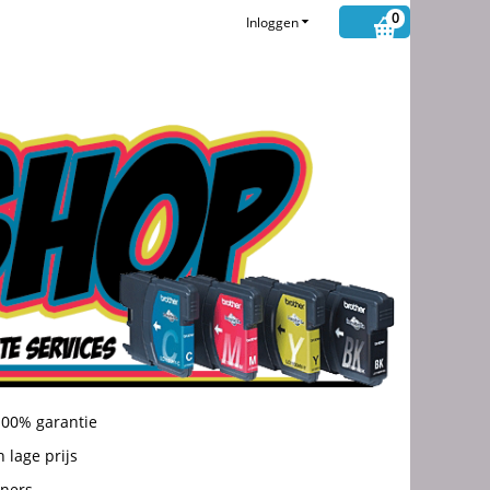
0
Inloggen
100% garantie
 lage prijs
oners