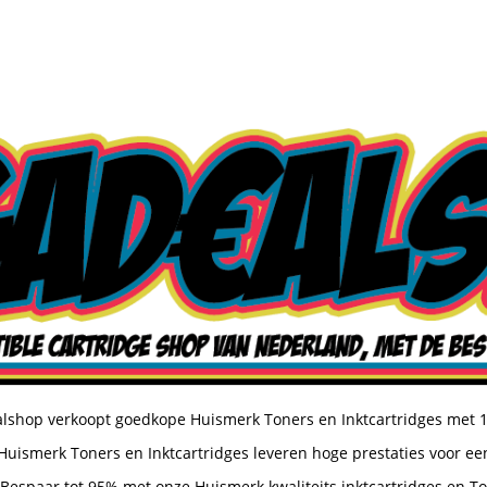
shop verkoopt goedkope Huismerk Toners en Inktcartridges met 
uismerk Toners en Inktcartridges leveren hoge prestaties voor een
Bespaar tot 95% met onze Huismerk kwaliteits inktcartridges en T