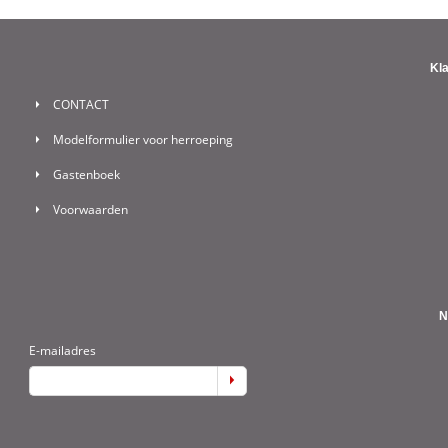
Kl
CONTACT
Modelformulier voor herroeping
Gastenboek
Voorwaarden
N
E-mailadres