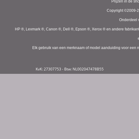
Prijzen in de s
Copyright ©2009-
Onderdeel v
HP ®, Lexmark ®, Canon ®, Dell ®, Epson ®, Xerox ® en andere fabrikan
Elk gebruik van een merknaam of model aanduiding voor een niet
KvK: 27307753 - Btw: NL002047478B55