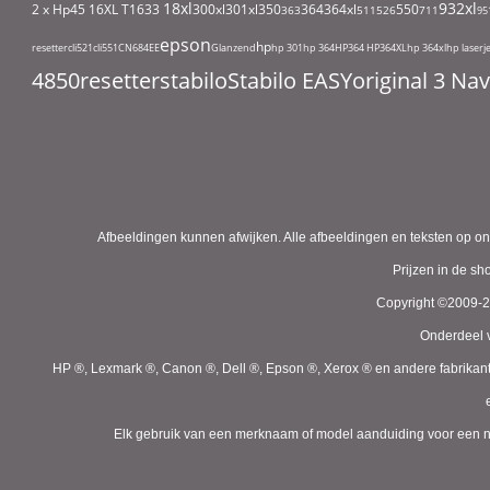
18xl
932xl
2 x Hp45
16XL T1633
300xl
301xl
350
364
364xl
550
363
511
526
711
95
epson
hp
resetter
cli521
cli551
CN684EE
Glanzend
hp 301
hp 364
HP364
HP364XL
hp 364xl
hp laserj
4850
resetter
stabilo
Stabilo EASYoriginal 3 N
Afbeeldingen kunnen afwijken. Alle afbeeldingen en teksten op on
Prijzen in de s
Copyright ©2009-
Onderdeel v
HP ®, Lexmark ®, Canon ®, Dell ®, Epson ®, Xerox ® en andere fabrikan
Elk gebruik van een merknaam of model aanduiding voor een niet