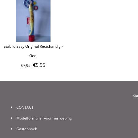
Stabilo Easy Original Rectshandig -
Geel
€
5,95
€
7,95
Kl
CONTACT
Modelformulier voor herroeping
Gastenboek