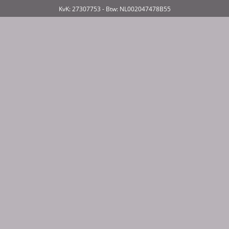
KvK: 27307753 - Btw: NL002047478B55