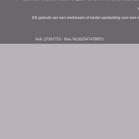
Elk gebruik van een merknaam of model aanduiding voor een niet
KvK: 27307753 - Btw: NL002047478B55