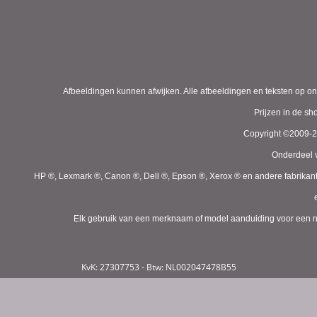
Afbeeldingen kunnen afwijken. Alle afbeeldingen en teksten op on
Prijzen in de s
Copyright ©2009-
Onderdeel v
HP ®, Lexmark ®, Canon ®, Dell ®, Epson ®, Xerox ® en andere fabrikan
Elk gebruik van een merknaam of model aanduiding voor een niet
KvK: 27307753 - Btw: NL002047478B55