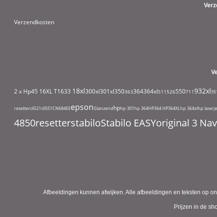
Verz
Verzendkosten
V
18xl
932xl
2 x Hp45
16XL T1633
300xl
301xl
350
364
364xl
550
363
511
526
711
95
epson
hp
resetter
cli521
cli551
CN684EE
Glanzend
hp 301
hp 364
HP364
HP364XL
hp 364xl
hp laserj
4850
resetter
stabilo
Stabilo EASYoriginal 3 N
Afbeeldingen kunnen afwijken. Alle afbeeldingen en teksten op on
Prijzen in de s