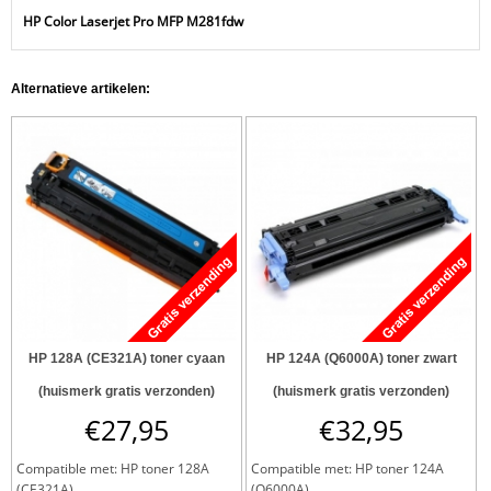
HP Color Laserjet Pro MFP M281fdw
Alternatieve artikelen:
HP 128A (CE321A) toner cyaan
HP 124A (Q6000A) toner zwart
(huismerk gratis verzonden)
(huismerk gratis verzonden)
€
27,95
€
32,95
Compatible met: HP toner 128A
Compatible met: HP toner 124A
(CE321A)...
(Q6000A)...