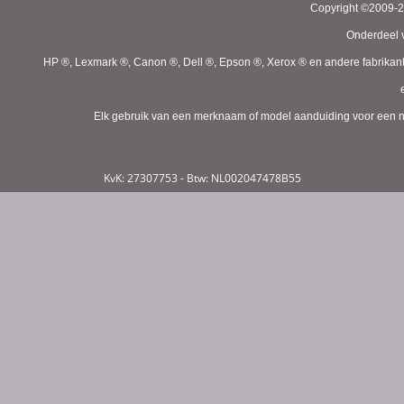
Copyright ©2009-
Onderdeel v
HP ®, Lexmark ®, Canon ®, Dell ®, Epson ®, Xerox ® en andere fabrikan
Elk gebruik van een merknaam of model aanduiding voor een niet
KvK: 27307753 - Btw: NL002047478B55