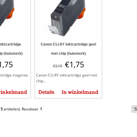
nktcartridge
Canon CLI-8Y inktcartridge geel
ip (huismerk)
met chip (huismerk)
1,75
€
1,75
€
3,15
artridge magenta
Canon CLI-8Y inktcartridge geel met
chip...
winkelmand
In winkelmand
Details
e
5
artikelen).
Resultaat:
1