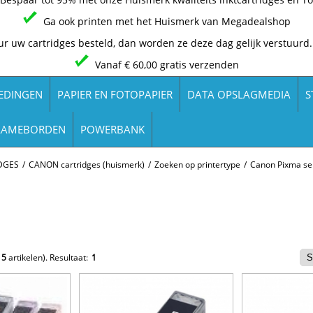
Ga ook printen met het Huismerk van Megadealshop
ur uw cartridges besteld, dan worden ze deze dag gelijk verstuurd.
Vanaf € 60,00 gratis verzenden
EDINGEN
PAPIER EN FOTOPAPIER
DATA OPSLAGMEDIA
S
LAMEBORDEN
POWERBANK
DGES
/
CANON cartridges (huismerk)
/
Zoeken op printertype
/
Canon Pixma se
e
5
artikelen).
Resultaat:
1