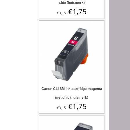
chip (huismerk)
€
1,75
€
3,15
Canon CLI-8M inktcartridge magenta
met chip (huismerk)
€
1,75
€
3,15