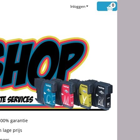
0
Inloggen
100% garantie
 lage prijs
oners