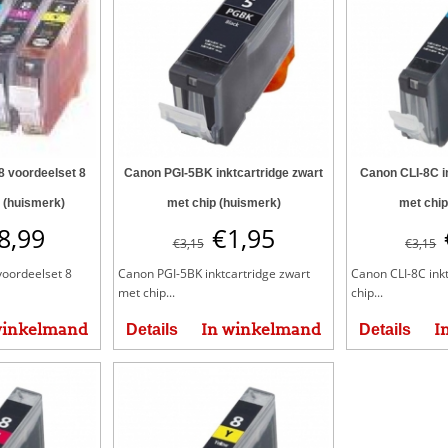
8 voordeelset 8
Canon PGI-5BK inktcartridge zwart
Canon CLI-8C i
 (huismerk)
met chip (huismerk)
met chip
8,99
€
1,95
€
3,15
€
3,15
voordeelset 8
Canon PGI-5BK inktcartridge zwart
Canon CLI-8C ink
met chip...
chip...
winkelmand
In winkelmand
I
Details
Details