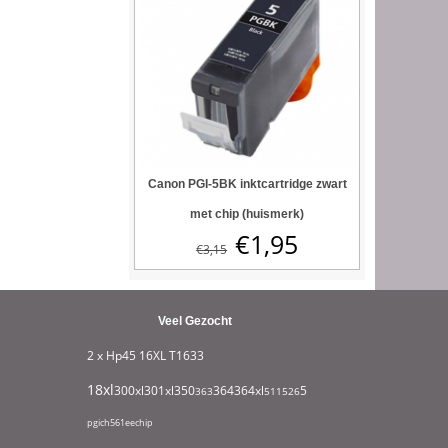
Canon PGI-5BK inktcartridge zwart
met chip (huismerk)
€
1,95
€
3,15
Veel Gezocht
2 x Hp45
16XL T1633
18xl
932xl
300xl
301xl
350
364
364xl
550
363
511
526
711
951
1295
1631
180
pgi
ch561ee
chip