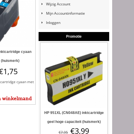
Wijzig Account
Mijn Accountinformatie
Inloggen
Promotie
nktcartridge cyaan
 (huismerk)
€
1,75
tcartridge cyaan met
n winkelmand
HP 951XL (CN048AE) inktcartridge
geel hoge capaciteit (huismerk)
€
3,99
€
7,95