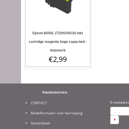
Epson 604XL (T10H34010) inkt
cartridge magenta hoge capaciteit -
huismerk
€
2,99
Klantenservice
E-mailadre
CONTACT
Modelformulier voor herroeping
Gastenboek