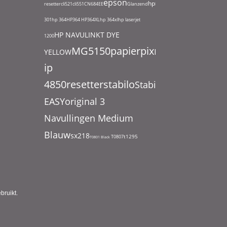
epson
hp
resetter
cli521
cli551
CN684EE
Glanzend
hp
301
hp 364
HP364
HP364XL
hp 364xl
hp laserjet
HP NAVULINKT DYE
1200
MG5150
papier
pixma
YELLOW
ip
4850
resetter
stabilo
Stabilo
EASYoriginal 3
Navullingen Medium
Blauw
sx218
t1295
T0807
T0801 Black
bruikt.