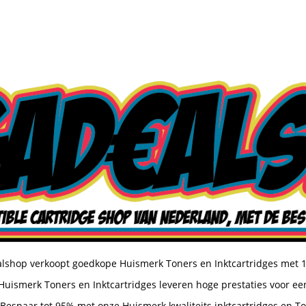
shop verkoopt goedkope Huismerk Toners en Inktcartridges met 
uismerk Toners en Inktcartridges leveren hoge prestaties voor een
Bespaar tot 95% met onze Huismerk kwaliteits inktcartridges en T