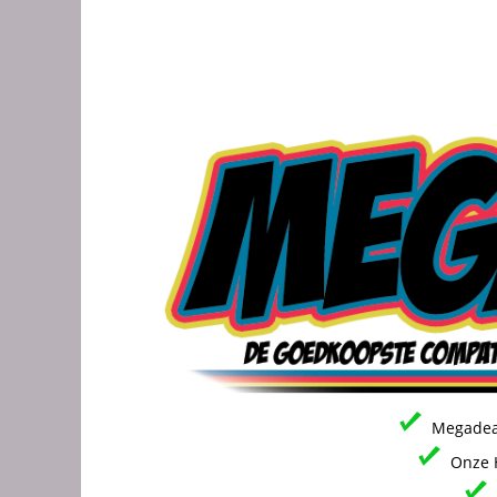
Megadeal
Onze H