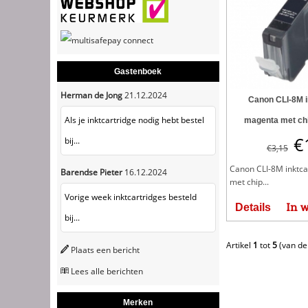
Gastenboek
Herman de Jong
21.12.2024
Canon CLI-8M i
Als je inktcartridge nodig hebt bestel
magenta met ch
€
bij...
€
3,15
Canon CLI-8M inktc
Barendse Pieter
16.12.2024
met chip...
Vorige week inktcartridges besteld
In 
Details
bij...
Artikel
1
tot
5
(van d
Plaats een bericht
Lees alle berichten
Merken