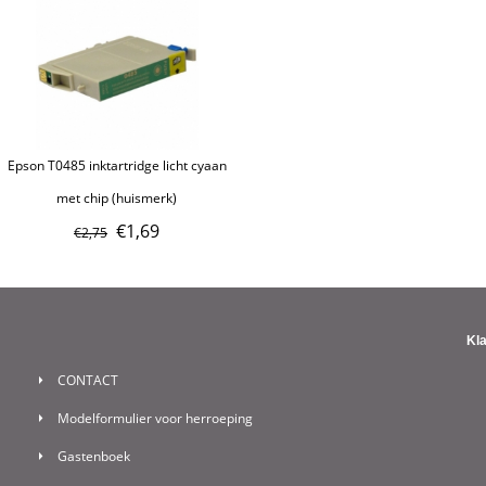
Epson T0485 inktartridge licht cyaan
met chip (huismerk)
€
1,69
€
2,75
Kl
CONTACT
Modelformulier voor herroeping
Gastenboek