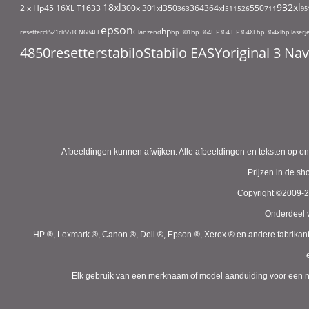
18xl
932xl
2 x Hp45
16XL T1633
300xl
301xl
350
364
364xl
550
363
511
526
711
95
epson
hp
resetter
cli521
cli551
CN684EE
Glanzend
hp 301
hp 364
HP364
HP364XL
hp 364xl
hp laserj
4850
resetter
stabilo
Stabilo EASYoriginal 3 N
Afbeeldingen kunnen afwijken. Alle afbeeldingen en teksten op on
Prijzen in de s
Copyright ©2009-
Onderdeel v
HP ®, Lexmark ®, Canon ®, Dell ®, Epson ®, Xerox ® en andere fabrikan
Elk gebruik van een merknaam of model aanduiding voor een niet