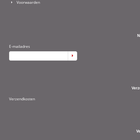
Voorwaarden
N
E-mailadres
Verz
Verzendkosten
V