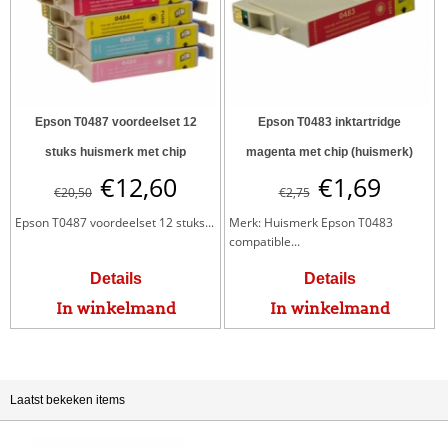
Epson T0487 voordeelset 12
Epson T0483 inktartridge
stuks huismerk met chip
magenta met chip (huismerk)
€
12,60
€
1,69
€
20,50
€
2,75
Epson T0487 voordeelset 12 stuks...
Merk: Huismerk Epson T0483
compatible...
Details
Details
In winkelmand
In winkelmand
Laatst bekeken items