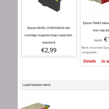
Epson T0483 inkta
Epson 604XL (T10H34010) inkt
met chip (h
cartridge magenta hoge capaciteit -
€
€
2,75
huismerk
Merk: Huismerk Eps
€
2,99
compatible...
In 
Details
Laatst bekeken items