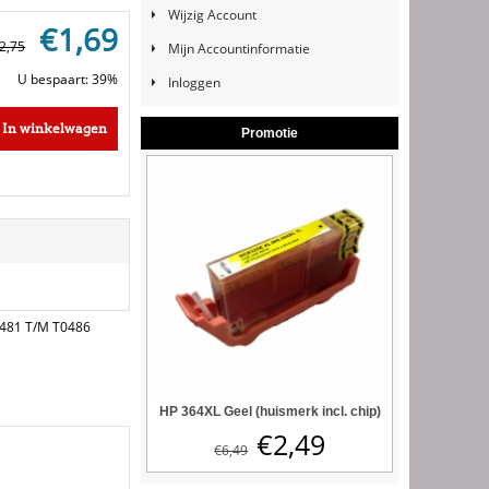
Wijzig Account
€
1,69
2,75
Mijn Accountinformatie
U bespaart: 39%
Inloggen
In winkelwagen
Promotie
481 T/M T0486
HP 364XL Geel (huismerk incl. chip)
€
2,49
€
6,49