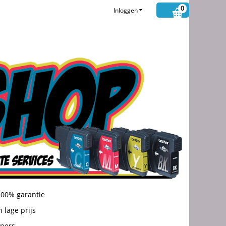
0
Inloggen
100% garantie
 lage prijs
oners