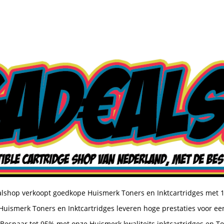
shop verkoopt goedkope Huismerk Toners en Inktcartridges met 
uismerk Toners en Inktcartridges leveren hoge prestaties voor een
Bespaar tot 95% met onze Huismerk kwaliteits inktcartridges en T