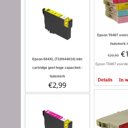
Epson T0487 voord
huismerk 
€
€
20,50
Epson 604XL (T10H44010) inkt
Epson T0487 voordeel
cartridge geel hoge capaciteit -
huismerk
In 
Details
€
2,99