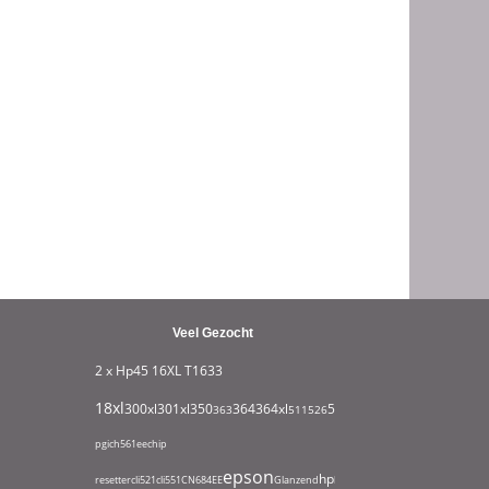
Veel Gezocht
2 x Hp45
16XL T1633
18xl
932xl
300xl
301xl
350
364
364xl
550
363
511
526
711
951
1295
1631
180
pgi
ch561ee
chip
epson
hp
resetter
cli521
cli551
CN684EE
Glanzend
hp