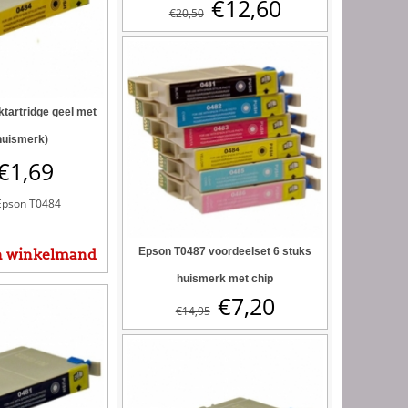
€
12,60
€
20,50
tartridge geel met
huismerk)
€
1,69
Epson T0484
Epson T0487 voordeelset 6 stuks
n winkelmand
huismerk met chip
€
7,20
€
14,95