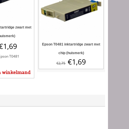
tartridge zwart met
huismerk)
€
1,69
Epson T0481 inktartridge zwart met
chip (huismerk)
Epson T0481
€
1,69
€
2,75
n winkelmand