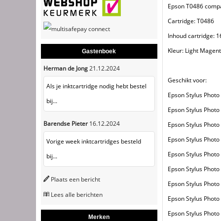
Epson T0486 compat
Cartridge: T0486
Inhoud cartridge: 
Kleur: Light Magen
Gastenboek
Herman de Jong
21.12.2024
Geschikt voor:
Als je inktcartridge nodig hebt bestel
Epson Stylus Photo
bij...
Epson Stylus Photo
Barendse Pieter
16.12.2024
Epson Stylus Photo
Epson Stylus Photo
Vorige week inktcartridges besteld
Epson Stylus Photo
bij...
Epson Stylus Photo
Plaats een bericht
Epson Stylus Photo
Lees alle berichten
Epson Stylus Photo
Epson Stylus Photo
Merken