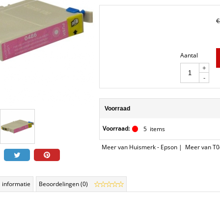
€
Aantal
+
-
Voorraad
Voorraad:
5
items
Meer van Huismerk - Epson
|
Meer van T0
 informatie
Beoordelingen (0)