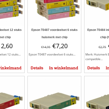
eelset 12 stuks
Epson T0487 voordeelset 6 stuks
Epson T0484 ink
met chip
huismerk met chip
chip (
12,60
€
7,20
€
14,95
€
2,75
set 12 stuks...
Epson T0487 voordeelset 6 stuks...
Merk: Huismerk 
compatible...
winkelmand
In winkelmand
I
Details
Details