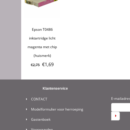
Epson T0486
inktartridge licht
magenta met chip
(huismerk)
€
1,69
€
2,75
Klantenservice
E-mailadre
CONTACT
Modelformulier voor herroeping
Gastenboek
Voorwaarden