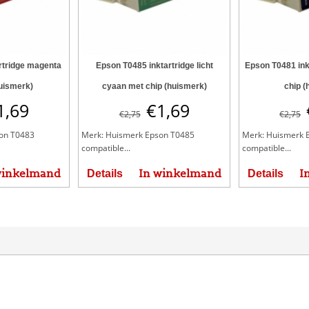
rtridge magenta
Epson T0485 inktartridge licht
Epson T0481 ink
uismerk)
cyaan met chip (huismerk)
chip (
1,69
€
1,69
€
2,75
€
2,75
on T0483
Merk: Huismerk Epson T0485
Merk: Huismerk 
compatible...
compatible...
winkelmand
In winkelmand
I
Details
Details