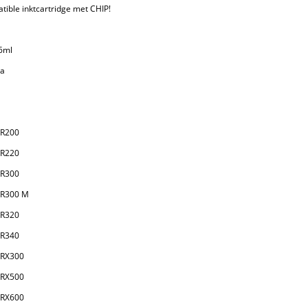
ible inktcartridge met CHIP!
16ml
ta
 R200
 R220
 R300
 R300 M
 R320
 R340
 RX300
 RX500
 RX600