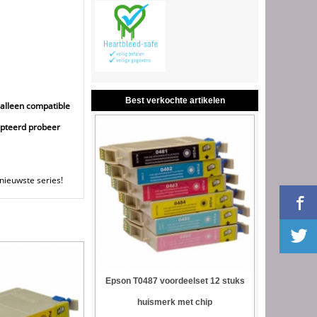
Best verkochte artikelen
alleen compatible
cepteerd probeer
nieuwste series!
Epson T0487 voordeelset 12 stuks
huismerk met chip