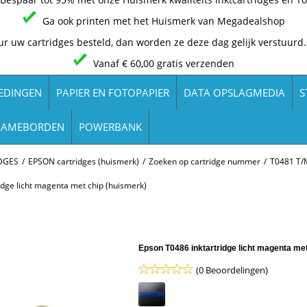
Ga ook printen met het Huismerk van Megadealshop
ur uw cartridges besteld, dan worden ze deze dag gelijk verstuurd.
Vanaf € 60,00 gratis verzenden
EDINGEN
PAPIER EN FOTOPAPIER
DATA OPSLAGMEDIA
S
LAMEBORDEN
POWERBANK
DGES
/
EPSON cartridges (huismerk)
/
Zoeken op cartridge nummer
/
T0481 T/
idge licht magenta met chip (huismerk)
Epson T0486 inktartridge licht magenta me
(0 Beoordelingen)