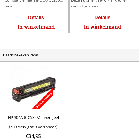
Compatible met: HP 55X (CE255X)
Deze huismerk HP CF411X toner
toner...
cartridge is een...
Details
Details
In winkelmand
In winkelmand
Laatst bekeken items
HP 304A (CC532A) toner geel
(huismerk gratis verzonden)
€
34,95