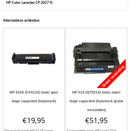
HP Color LaserJet CP 2027 N
Alternatieve artikelen:
HP 410X (CF412X) toner geel
HP 51X (Q7551X) toner zwart
hoge capaciteit (huismerk)
hoge capaciteit (huismerk gratis
verzonden)
€
19,95
€
51,95
Deze huismerk HP 412X toner
Compatible met: HP toner 51X