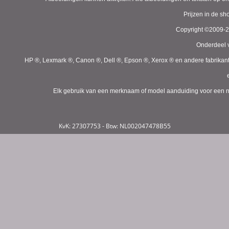
Prijzen in de s
Copyright ©2009-
Onderdeel v
HP ®, Lexmark ®, Canon ®, Dell ®, Epson ®, Xerox ® en andere fabrikan
Elk gebruik van een merknaam of model aanduiding voor een niet
KvK: 27307753 - Btw: NL002047478B55