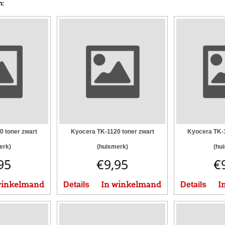
n:
0 toner zwart
Kyocera TK-1120 toner zwart
Kyocera TK-1
erk)
(huismerk)
(hu
95
€
9,95
€
winkelmand
In winkelmand
I
Details
Details