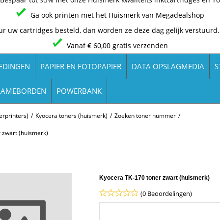
Ga ook printen met het Huismerk van Megadealshop
ur uw cartridges besteld, dan worden ze deze dag gelijk verstuurd.
Vanaf € 60,00 gratis verzenden
EDINGEN
PAPIER EN FOTOPAPIER
DATA OPSLAGMEDIA
S
LAMEBORDEN
POWERBANK
rprinters)
/
Kyocera toners (huismerk)
/
Zoeken toner nummer
/
 zwart (huismerk)
Kyocera TK-170 toner zwart (huismerk)
(0 Beoordelingen)