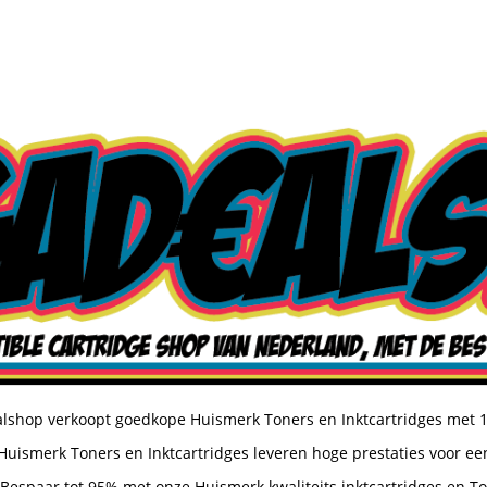
shop verkoopt goedkope Huismerk Toners en Inktcartridges met 
uismerk Toners en Inktcartridges leveren hoge prestaties voor een
Bespaar tot 95% met onze Huismerk kwaliteits inktcartridges en T