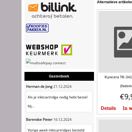
Alternatieve artikele
Gastenboek
Kyocera TK-341
(huism
Herman de Jong
21.12.2024
€
9,
Als je inktcartridge nodig hebt bestel
bij...
In 
Details
Barendse Pieter
16.12.2024
Vorige week inktcartridges besteld