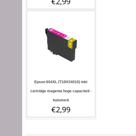
€
2,99
Epson 604XL (T10H34010) inkt
cartridge magenta hoge capaciteit -
huismerk
€
2,99