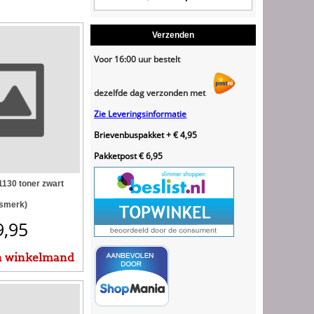
Verzenden
Voor 16:00 uur bestelt
dezelfde dag verzonden met
Zie Leveringsinformatie
Brievenbuspakket + € 4,95
Pakketpost € 6,95
130 toner zwart
ismerk)
9,95
n winkelmand