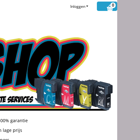
0
Inloggen
100% garantie
 lage prijs
oners