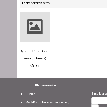
Laatst bekeken items
Kyocera TK-170 toner
zwart (huismerk)
€
9,95
Klantenservice
E-mailadre
CONTACT
Modelformulier voor herroeping