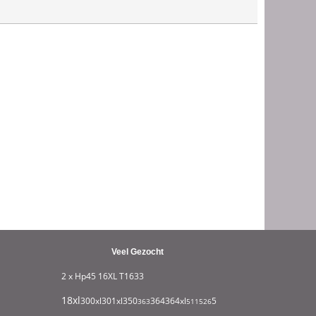
Veel Gezocht
2 x Hp45
16XL T1633
18xl
932xl
300xl
301xl
350
364
364xl
550
363
511
526
711
951
1295
1631
180