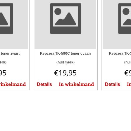
 toner zwart
Kyocera TK-590C toner cyaan
Kyocera TK-3
erk)
(huismerk)
(hu
95
€
19,95
€
winkelmand
In winkelmand
I
Details
Details