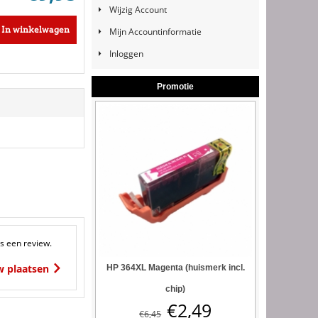
Wijzig Account
In winkelwagen
Mijn Accountinformatie
Inloggen
Promotie
s een review.
w plaatsen
HP 364XL Magenta (huismerk incl.
chip)
€
2,49
€
6,45