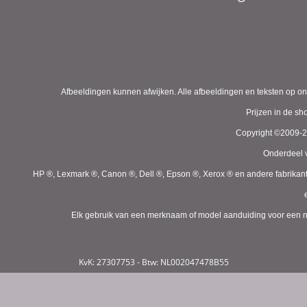
Afbeeldingen kunnen afwijken. Alle afbeeldingen en teksten op on
Prijzen in de s
Copyright ©2009-
Onderdeel v
HP ®, Lexmark ®, Canon ®, Dell ®, Epson ®, Xerox ® en andere fabrikan
Elk gebruik van een merknaam of model aanduiding voor een niet
KvK: 27307753 - Btw: NL002047478B55