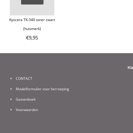
Kyocera TK-340 toner zwart
(huismerk)
€
9,95
Kl
CONTACT
Modelformulier voor herroeping
Gastenboek
Voorwaarden